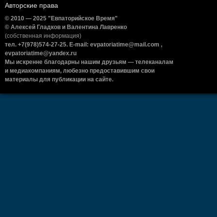
Авторские права
© 2010 — 2025 "Евпаторийское Время"
© Алексей Гладков и Валентина Лавренко
(собственная информация)
тел. +7(978)574-27-25. E-mail: evpatoriatime@mail.com ,
evpatoriatime@yandex.ru
Мы искренне благодарны нашим друзьям — телеканалам
и медиакомпаниям, любезно предоставившим свои
материалы для публикации на сайте.