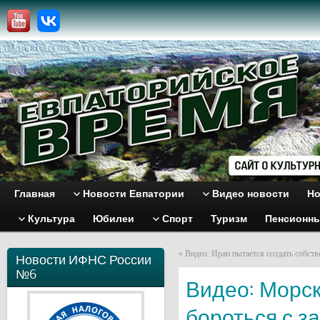
Главная
Новости Евпатории
Видео новости
Но
Культура
Юбилеи
Спорт
Туризм
Пенсионн
«
Видео: Иран пытается создать собст
Новости ИФНС России
№6
Видео: Морс
бороться с з