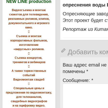
NEW LINE production
опреснения воды 
Видеосъемка и монтаж
Опресняющие завод
сюжетов для телевидения,
рекламных роликов, клипов,
Этот проект будет 
документального и игрового
кино.
Репортаж из Китая

Съемка и монтаж
корпоративных фильмов,
изготовление
«вирусных» роликов.
Добавить к

Съемка концертов,
тренингов и вебинаров
Ваш адрес email не

помечены
*
А также торжественных
событий
Сообщение:
*
Видеомонтаж свадеб

Специальные цены и
предложения по видеомонтажу,
для телеканалов,
свадебных видеографов
и на оцифровку видео.