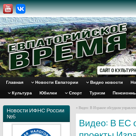
Главная
Новости Евпатории
Видео новости
Но
Культура
Юбилеи
Спорт
Туризм
Пенсионн
«
Видео: В Израиле обсудили управле
Новости ИФНС России
№6
Видео: В ЕС 
проекты Изр