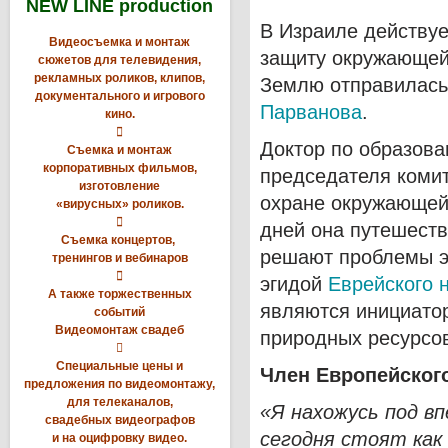
NEW LINE production
В Израиле действуе
Видеосъемка и монтаж
защиту окружающей 
сюжетов для телевидения,
рекламных роликов, клипов,
Землю отправилась
документального и игрового
Парванова
.
кино.

Доктор по образова
Съемка и монтаж
корпоративных фильмов,
председателя коми
изготовление
охране окружающей
«вирусных» роликов.

дней она путешеств
Съемка концертов,
решают проблемы э
тренингов и вебинаров

эгидой
Еврейского 
А также торжественных
являются инициатор
событий
Видеомонтаж свадеб
природных ресурсо

Специальные цены и
Член Европейског
предложения по видеомонтажу,
для телеканалов,
«Я нахожусь под в
свадебных видеографов
сегодня стоят как
и на оцифровку видео.