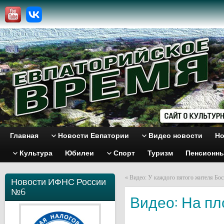
Главная
Новости Евпатории
Видео новости
Но
Культура
Юбилеи
Спорт
Туризм
Пенсионн
«
Видео: У каждого пятого жителя Бос
Новости ИФНС России
№6
Видео: На пл