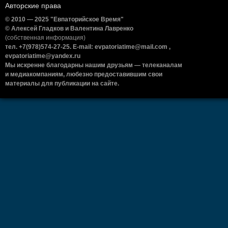
Авторские права
© 2010 — 2025 "Евпаторийское Время"
© Алексей Гладков и Валентина Лавренко
(собственная информация)
тел. +7(978)574-27-25. E-mail: evpatoriatime@mail.com ,
evpatoriatime@yandex.ru
Мы искренне благодарны нашим друзьям — телеканалам
и медиакомпаниям, любезно предоставившим свои
материалы для публикации на сайте.