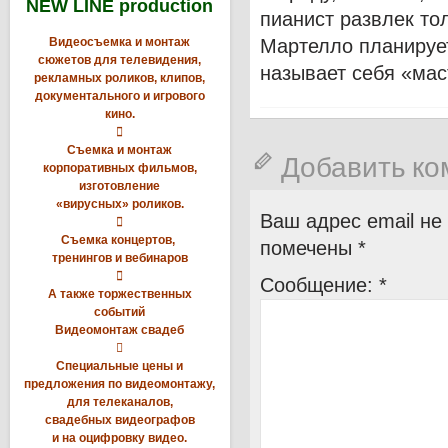
NEW LINE production
пианист развлек то
Видеосъемка и монтаж
Мартелло планирует
сюжетов для телевидения,
называет себя «мас
рекламных роликов, клипов,
документального и игрового
кино.

Съемка и монтаж
Добавить к
корпоративных фильмов,
изготовление
«вирусных» роликов.
Ваш адрес email не

Съемка концертов,
помечены
*
тренингов и вебинаров

Сообщение:
*
А также торжественных
событий
Видеомонтаж свадеб

Специальные цены и
предложения по видеомонтажу,
для телеканалов,
свадебных видеографов
и на оцифровку видео.