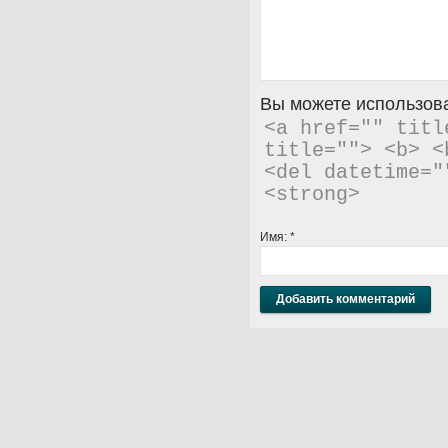
Вы можете использова
<a href="" titl
title=""> <b> <
<del datetime="
<strong> 
Имя:
*