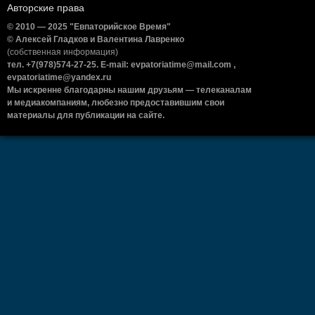
Авторские права
© 2010 — 2025 "Евпаторийское Время"
© Алексей Гладков и Валентина Лавренко
(собственная информация)
тел. +7(978)574-27-25. E-mail: evpatoriatime@mail.com ,
evpatoriatime@yandex.ru
Мы искренне благодарны нашим друзьям — телеканалам
и медиакомпаниям, любезно предоставившим свои
материалы для публикации на сайте.