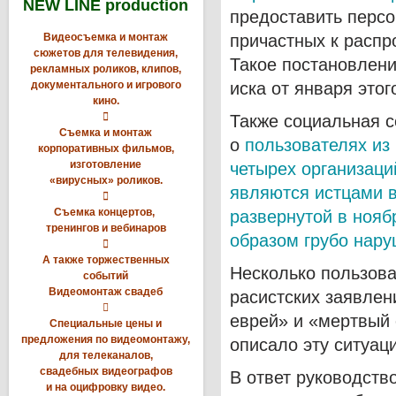
NEW LINE production
предоставить перс
Видеосъемка и монтаж
причастных к распр
сюжетов для телевидения,
Такое постановлени
рекламных роликов, клипов,
документального и игрового
иска от января этог
кино.

Также социальная 
Съемка и монтаж
о
пользователях из
корпоративных фильмов,
изготовление
четырех организаци
«вирусных» роликов.
являются истцами в 

Съемка концертов,
развернутой в ноябр
тренингов и вебинаров
образом грубо нар

А также торжественных
Несколько пользова
событий
Видеомонтаж свадеб
расистских заявлен

еврей» и «мертвый 
Специальные цены и
предложения по видеомонтажу,
описало эту ситуац
для телеканалов,
свадебных видеографов
В ответ руководство
и на оцифровку видео.