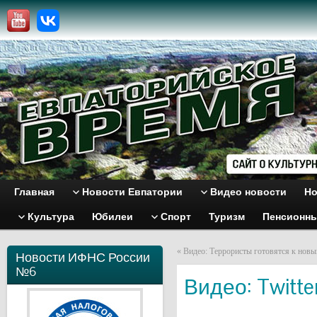
Главная
Новости Евпатории
Видео новости
Но
Культура
Юбилеи
Спорт
Туризм
Пенсионн
«
Видео: Террористы готовятся к новы
Новости ИФНС России
№6
Видео: Twitt