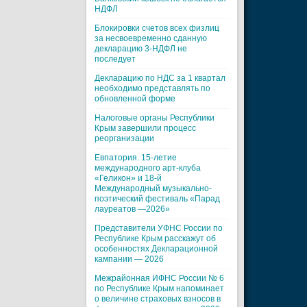
НДФЛ
Блокировки счетов всех физлиц
за несвоевременно сданную
декларацию 3-НДФЛ не
последует
Декларацию по НДС за 1 квартал
необходимо представлять по
обновленной форме
Налоговые органы Республики
Крым завершили процесс
реорганизации
Евпатория. 15-летие
международного арт-клуба
«Геликон» и 18-й
Международный музыкально-
поэтический фестиваль «Парад
лауреатов —2026»
Представители УФНС России по
Республике Крым расскажут об
особенностях Декларационной
кампании — 2026
Межрайонная ИФНС России № 6
по Республике Крым напоминает
о величине страховых взносов в