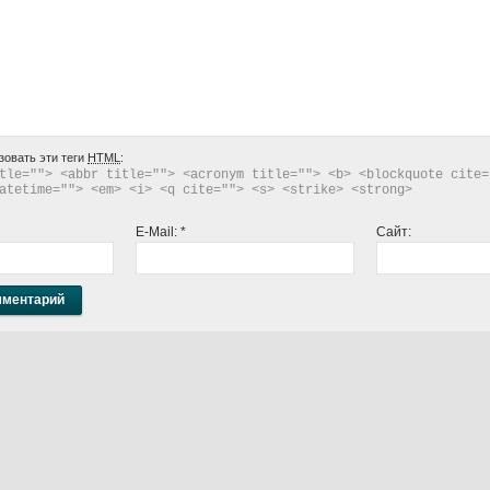
зовать эти теги
HTML
:
tle=""> <abbr title=""> <acronym title=""> <b> <blockquote cite="
atetime=""> <em> <i> <q cite=""> <s> <strike> <strong> 
E-Mail:
*
Сайт: