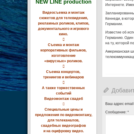
NEW LINE production
Интернете. Име
Видеосъемка и монтаж
Запланированны
сюжетов для телевидения,
Кеннеди, в кото
рекламных роликов, клипов,
Германии.
документального и игрового
Известие об исп
кино.
Германию. Один 

на ту, которой 
Съемка и монтаж
корпоративных фильмов,
Американская ш
изготовление
телекоммуникаци
«вирусных» роликов.

Съемка концертов,
тренингов и вебинаров

А также торжественных
Добави
событий
Видеомонтаж свадеб
Ваш адрес email

Специальные цены и
Сообщение:
*
предложения по видеомонтажу,
для телеканалов,
свадебных видеографов
и на оцифровку видео.