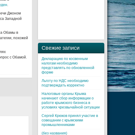
уден
.
речи Джоном
рса Западной
та Обамы в
атегии, похожей
Свежие записи
лях
опрос с Обамой.
Декларацию по косвенным
налогам необходимо
представлять по обновленной
форме
Льготу по НДС необходимо
подтверждать корректно
Налоговые органы Крыма
начинают сбор информации о
работе крымского бизнеса в
условиях чрезвычайной ситуации
Cергей Крюков принял участие в
совещании с крымскими
промышленниками
(без названия)