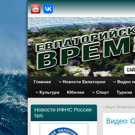
Главная
Новости Евпатории
Видео н
Культура
Юбилеи
Спорт
Туризм
«
Видео: Великобрит
Новости ИФНС России
№6
Видео: 