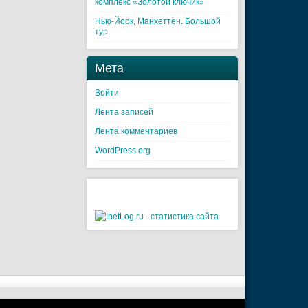
комплекс «Золотой ключик»
Нью-Йорк, Манхеттен. Большой
тур
Мета
Войти
Лента записей
Лента комментариев
WordPress.org