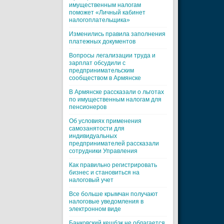
имущественным налогам
поможет «Личный кабинет
налогоплательщика»
Изменились правила заполнения
платежных документов
Вопросы легализации труда и
зарплат обсудили с
предпринимательским
сообществом в Армянске
В Армянске рассказали о льготах
по имущественным налогам для
пенсионеров
Об условиях применения
самозанятости для
индивидуальных
предпринимателей рассказали
сотрудники Управления
Как правильно регистрировать
бизнес и становиться на
налоговый учет
Все больше крымчан получают
налоговые уведомления в
электронном виде
Банковский кешбэк не облагается