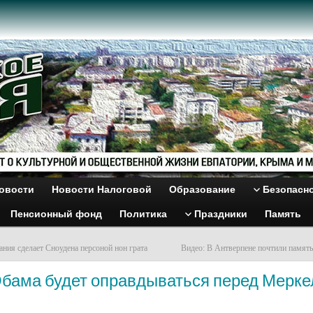
овости
Новости Налоговой
Образование
Безопасн
Пенсионный фонд
Политика
Праздники
Память
ания сделает Сноудена персоной нон грата
Видео: В Антверпене почтили память
Обама будет оправдываться перед Мерке