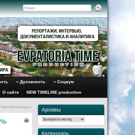
ость
Духовность
Социум
О сайте
NEW TIMELINE production
 Рауля Валленберга
»
Архивы
ль
Архивы
Календарь