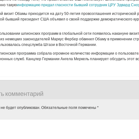
нно такую
информацию придал гласности бывший сотрудник ЦРУ Эдвард Сно
й визит Обамы приходится на дату 50-летия провозглашения исторической 
рой бывший президент США объявил о своей поддержке демократического ку
ользовании шпионских программ в глобальной сети появилось накануне визи
из немецких законодателей Маркус Фербер обвинил Обаму в применении стр
пользовалась спецслужба Штази в Восточной Германии.
пионская программа собрала огромное количество информации о пользовате
онных служб. Канцлер Германии Ангела Меркель планирует обсудить этот в
ть комментарий
 не будет опубликован.
Обязательные поля помечены
*