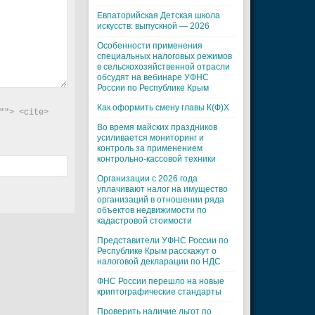
Евпаторийская Детская школа
искусств: выпускной — 2026
Особенности применения
специальных налоговых режимов
в сельскохозяйственной отрасли
обсудят на вебинаре УФНС
России по Республике Крым
Как оформить смену главы К(Ф)Х
"> <cite> 
Во время майских праздников
усиливается мониторинг и
контроль за применением
контрольно-кассовой техники
Организации с 2026 года
уплачивают налог на имущество
организаций в отношении ряда
объектов недвижимости по
кадастровой стоимости
Представители УФНС России по
Республике Крым расскажут о
налоговой декларации по НДС
ФНС России перешло на новые
криптографические стандарты
Проверить наличие льгот по