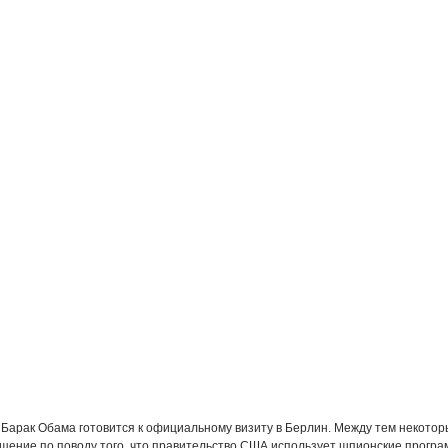
Барак Обама готовится к официальному визиту в Берлин. Между тем некото
ение по поводу того, что правительство США использует шпионские програ