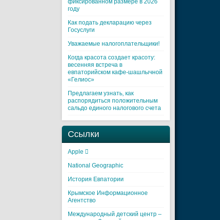
фиксированном размере в 2026
году
Как подать декларацию через
Госуслуги
Уважаемые налогоплательщики!
Когда красота создает красоту:
весенняя встреча в
евпаторийском кафе-шашлычной
«Гелиос»
Предлагаем узнать, как
распорядиться положительным
сальдо единого налогового счета
Ссылки
Apple 
National Geographic
История Евпатории
Крымское Информационное
Агентство
Международный детский центр –