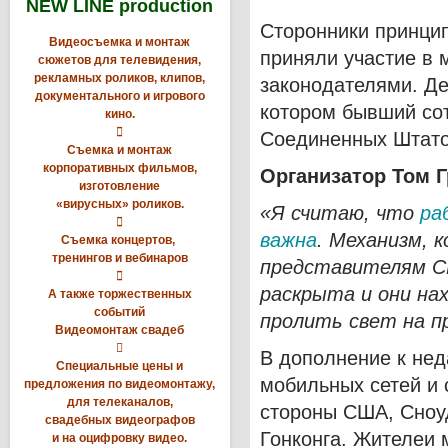
NEW LINE production
Сторонники принцип
Видеосъемка и монтаж
приняли участие в 
сюжетов для телевидения,
рекламных роликов, клипов,
законодателями. Д
документального и игрового
котором бывший со
кино.

Соединенных Штат
Съемка и монтаж
корпоративных фильмов,
Организатор Том Г
изготовление
«вирусных» роликов.
«Я считаю, что
ра

важна
. Механизм, 
Съемка концертов,
тренингов и вебинаров
представителям СМ

раскрыта и они на
А также торжественных
событий
пролить свет на п
Видеомонтаж свадеб

В дополнение к не
Специальные цены и
мобильных сетей и 
предложения по видеомонтажу,
для телеканалов,
стороны США, Сноуд
свадебных видеографов
Гонконга. Жителеи 
и на оцифровку видео.