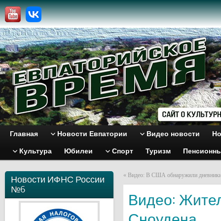
Главная
Новости Евпатории
Видео новости
Но
Культура
Юбилеи
Спорт
Туризм
Пенсионн
«
Видео: В США обнаружили дневники
Новости ИФНС России
№6
Видео: Жите
Сноудена