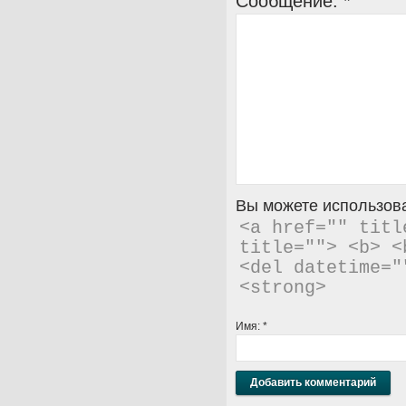
Сообщение:
*
Вы можете использова
<a href="" titl
title=""> <b> <
<del datetime="
<strong> 
Имя:
*