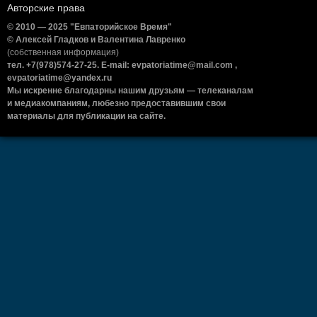
Авторские права
© 2010 — 2025 "Евпаторийское Время"
© Алексей Гладков и Валентина Лавренко
(собственная информация)
тел. +7(978)574-27-25. E-mail: evpatoriatime@mail.com ,
evpatoriatime@yandex.ru
Мы искренне благодарны нашим друзьям — телеканалам
и медиакомпаниям, любезно предоставившим свои
материалы для публикации на сайте.