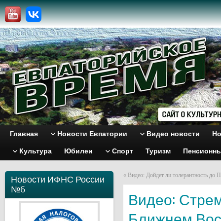
Главная
Новости Евпатории
Видео новости
Но
Культура
Юбилеи
Спорт
Туризм
Пенсионн
«
Видео: Дойдет ли толерантность до П
Новости ИФНС России
№6
Видео: Стрем
Ближнем Вос