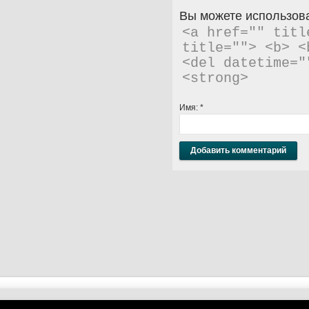
Вы можете использова
<a href="" titl
title=""> <b> <
<del datetime="
<strong> 
Имя:
*