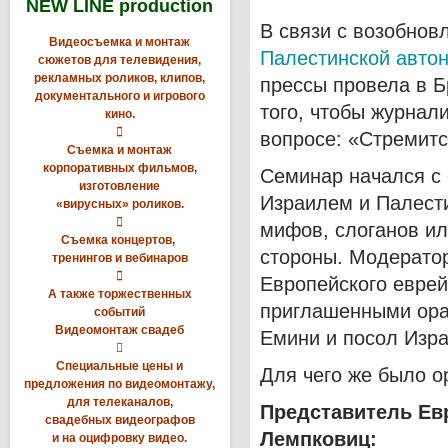
NEW LINE production
В связи с возобно
Видеосъемка и монтаж
Палестинской авто
сюжетов для телевидения,
рекламных роликов, клипов,
прессы провела в Б
документального и игрового
того, чтобы журнал
кино.

вопросе: «Стремитс
Съемка и монтаж
корпоративных фильмов,
Семинар начался с
изготовление
Израилем и Палести
«вирусных» роликов.

мифов, слоганов ил
Съемка концертов,
стороны. Модерато
тренингов и вебинаров

Европейского еврей
А также торжественных
приглашенными ора
событий
Видеомонтаж свадеб
Емини и посол Изр

Специальные цены и
Для чего же было о
предложения по видеомонтажу,
для телеканалов,
Представитель Ев
свадебных видеографов
Лемпковиц:
и на оцифровку видео.