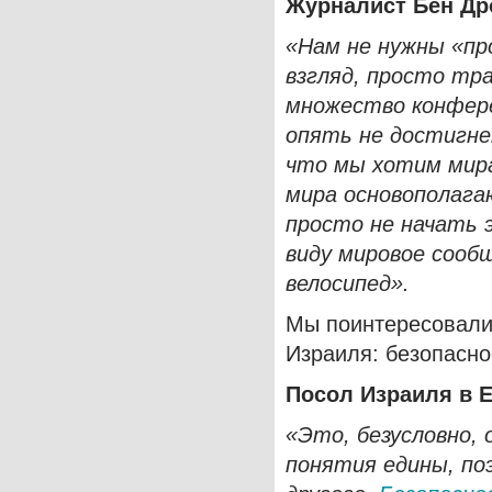
Журналист Бен Др
«Нам не нужны «пр
взгляд, просто тр
множество конфере
опять не достигне
что мы хотим мира
мира основополага
просто не начать 
виду мировое сооб
велосипед».
Мы поинтересовалис
Израиля: безопасно
Посол Израиля в 
«Это, безусловно, 
понятия едины, по