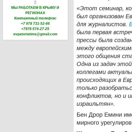

«Этот семинар, ко
МЫ РАБОТАЕМ В КРЫМУ И
РЕГИОНАХ
был организован Е
Контактный телефон:
для журналистов.
+7 978 731-52-66
+7978 574-27-25
была первая встреч
evpatoriatime@gmail.com
прессы была создан
между европейским
этого общения ста
Одна из задач этой
коллегами актуаль
происходящих в Ев
только разобратьс
конфликтов, но и 
израильтян».
Бен Дрор Емини им
мирного урегулиров