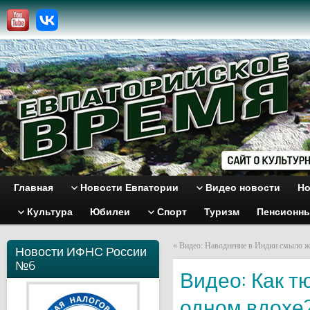
Главная
Новости Евпатории
Видео новости
Но
Культура
Юбилеи
Спорт
Туризм
Пенсионн
«
Видео: Наводнение в Индии смыло ж
Новости ИФНС России
№6
Видео: Как т
одном вдохе