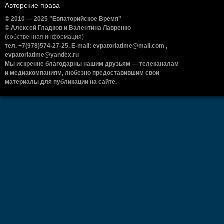
Авторские права
© 2010 — 2025 "Евпаторийское Время"
© Алексей Гладков и Валентина Лавренко
(собственная информация)
тел. +7(978)574-27-25. E-mail: evpatoriatime@mail.com ,
evpatoriatime@yandex.ru
Мы искренне благодарны нашим друзьям — телеканалам
и медиакомпаниям, любезно предоставившим свои
материалы для публикации на сайте.