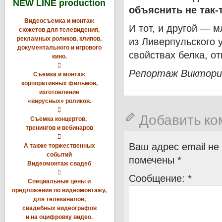
NEW LINE production
объяснить не так-
Видеосъемка и монтаж
И тот, и другой — 
сюжетов для телевидения,
рекламных роликов, клипов,
из Ливерпульского 
документального и игрового
свойствах белка, о
кино.

Репортаж Виктори
Съемка и монтаж
корпоративных фильмов,
изготовление
«вирусных» роликов.

Добавить к
Съемка концертов,
тренингов и вебинаров

Ваш адрес email не
А также торжественных
событий
помечены
*
Видеомонтаж свадеб

Сообщение:
*
Специальные цены и
предложения по видеомонтажу,
для телеканалов,
свадебных видеографов
и на оцифровку видео.