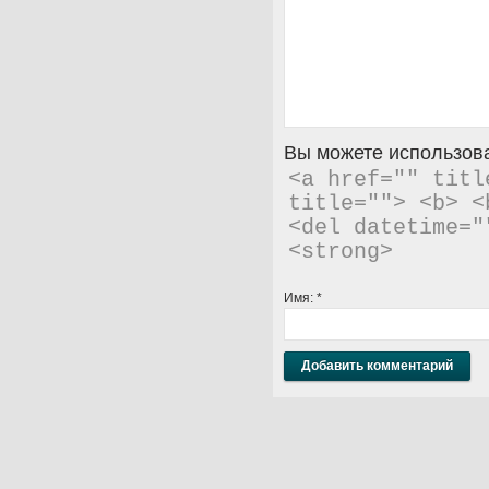
Вы можете использова
<a href="" titl
title=""> <b> <
<del datetime="
<strong> 
Имя:
*