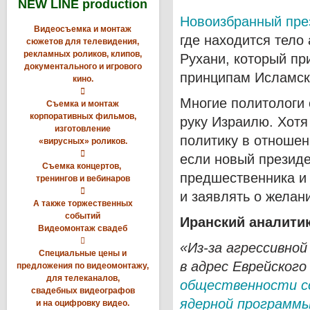
NEW LINE production
Новоизбранный пре
Видеосъемка и монтаж
где находится тело
сюжетов для телевидения,
рекламных роликов, клипов,
Рухани, который пр
документального и игрового
принципам Исламск
кино.

Многие политологи 
Съемка и монтаж
корпоративных фильмов,
руку Израилю. Хотя
изготовление
политику в отношен
«вирусных» роликов.

если новый президе
Съемка концертов,
предшественника и 
тренингов и вебинаров

и заявлять о желан
А также торжественных
событий
Иранский аналити
Видеомонтаж свадеб

«Из-за агрессивно
Специальные цены и
в адрес Еврейског
предложения по видеомонтажу,
для телеканалов,
общественности со
свадебных видеографов
ядерной программ
и на оцифровку видео.