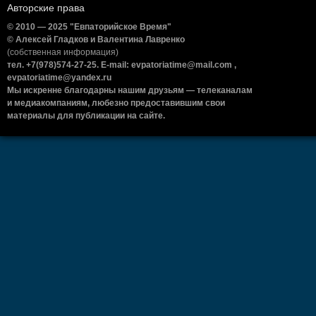
Авторские права
© 2010 — 2025 "Евпаторийское Время"
© Алексей Гладков и Валентина Лавренко
(собственная информация)
тел. +7(978)574-27-25. E-mail: evpatoriatime@mail.com ,
evpatoriatime@yandex.ru
Мы искренне благодарны нашим друзьям — телеканалам
и медиакомпаниям, любезно предоставившим свои
материалы для публикации на сайте.