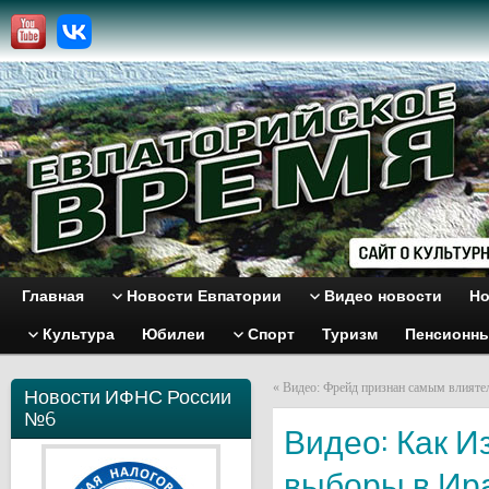
Главная
Новости Евпатории
Видео новости
Но
Культура
Юбилеи
Спорт
Туризм
Пенсионн
«
Видео: Фрейд признан самым влият
Новости ИФНС России
№6
Видео: Как И
выборы в Ир