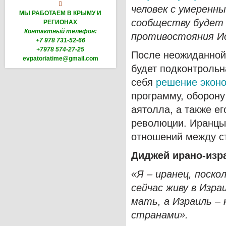

человек с умеренн
МЫ РАБОТАЕМ В КРЫМУ И
сообществу будет 
РЕГИОНАХ
Контактный телефон:
противостояния Ис
+7 978 731-52-66
+7978 574-27-25
После неожиданной
evpatoriatime@gmail.com
будет подконтрольн
себя
решение экон
программу, оборону
аятолла, а также е
революции. Иранцы
отношений между с
Диджей ирано-изр
«Я – иранец, поско
сейчас живу в Изра
мать, а Израиль –
странами».