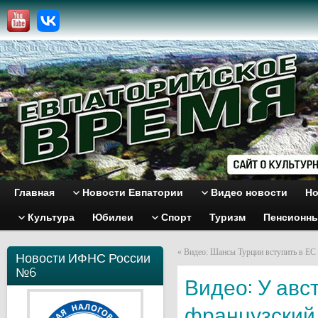
Главная
Новости Евпатории
Видео новости
Но
Культура
Юбилеи
Спорт
Туризм
Пенсионн
«
Видео: Шансы Турции вступить в ЕС 
Новости ИФНС России
№6
Видео: У авс
французский