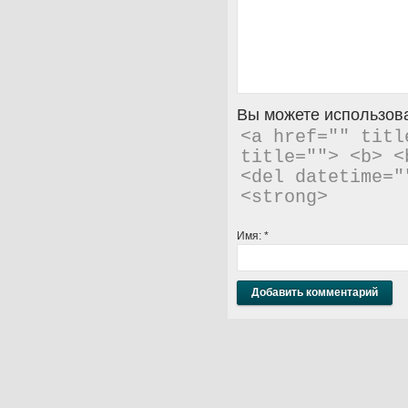
Вы можете использова
<a href="" titl
title=""> <b> <
<del datetime="
<strong> 
Имя:
*