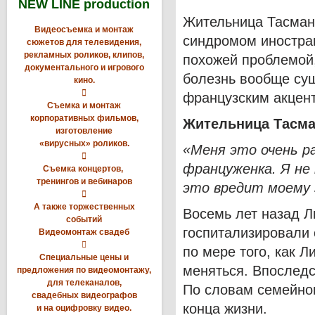
NEW LINE production
Жительница Тасман
Видеосъемка и монтаж
синдромом иностран
сюжетов для телевидения,
рекламных роликов, клипов,
похожей проблемой,
документального и игрового
болезнь вообще сущ
кино.

французским акцен
Съемка и монтаж
корпоративных фильмов,
Жительница Тасма
изготовление
«вирусных» роликов.
«Меня это очень ра

француженка. Я не
Съемка концертов,
тренингов и вебинаров
это вредит моему 

А также торжественных
Восемь лет назад Л
событий
госпитализировали 
Видеомонтаж свадеб

по мере того, как 
Специальные цены и
меняться. Впоследс
предложения по видеомонтажу,
для телеканалов,
По словам семейног
свадебных видеографов
конца жизни.
и на оцифровку видео.