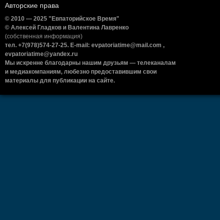
Авторские права
© 2010 — 2025 "Евпаторийское Время"
© Алексей Гладков и Валентина Лавренко
(собственная информация)
тел. +7(978)574-27-25. E-mail: evpatoriatime@mail.com ,
evpatoriatime@yandex.ru
Мы искренне благодарны нашим друзьям — телеканалам
и медиакомпаниям, любезно предоставившим свои
материалы для публикации на сайте.