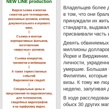
NEW LINE production
Владельцев более д
Видеосъемка и монтаж
в том, что они бра
сюжетов для телевидения,
рекламных роликов, клипов,
принуждали их жить
документального и игрового
стандарта, выдавал
кино.

присваивали часть 
Съемка и монтаж
корпоративных фильмов,
Девять обвиняемых,
изготовление
миллионы долларов
«вирусных» роликов.

Йорке и Вирджинии
Съемка концертов,
личности, украденн
тренингов и вебинаров

умершие. Большая ч
А также торжественных
Филиппин, которые 
событий
Видеомонтаж свадеб
визы. К тому же лю

неделю, запугивая 
Специальные цены и
предложения по видеомонтажу,
В ходе расследова
для телеканалов,
свадебных видеографов
обыск 30 других маг
и на оцифровку видео.