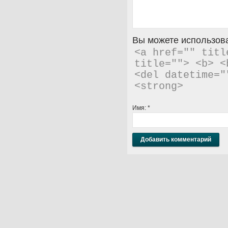
Вы можете использова
<a href="" titl
title=""> <b> <
<del datetime="
<strong> 
Имя:
*