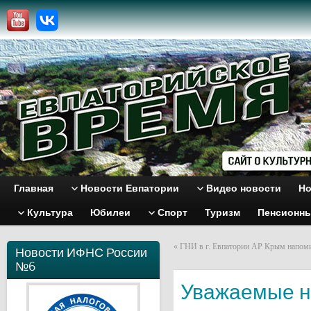
Главная
Новости Евпатории
Видео новости
Но
Культура
Юбилеи
Спорт
Туризм
Пенсионн
«
ГНИ в г. Евпатории АР Крым напомина
Новости ИФНС России
№6
Уважаемые н