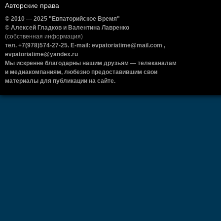
Авторские права
© 2010 — 2025 "Евпаторийское Время"
© Алексей Гладков и Валентина Лавренко
(собственная информация)
тел. +7(978)574-27-25. E-mail: evpatoriatime@mail.com ,
evpatoriatime@yandex.ru
Мы искренне благодарны нашим друзьям — телеканалам
и медиакомпаниям, любезно предоставившим свои
материалы для публикации на сайте.