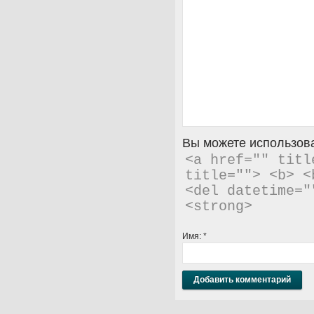
Вы можете использова
<a href="" titl
title=""> <b> <
<del datetime="
<strong> 
Имя:
*