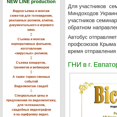
NEW LINE production
Для участников се
Видеосъемка и монтаж
Миндоходов Украин
сюжетов для телевидения,
участников семинара
рекламных роликов, клипов,
документального и игрового
обратном направле
кино.

Автобус отправляет
Съемка и монтаж
профсоюзов Крыма (
корпоративных фильмов,
изготовление
время отправления 
«вирусных» роликов.

ГНИ в г. Евпат
Съемка концертов,
тренингов и вебинаров

А также торжественных
событий
Видеомонтаж свадеб

Специальные цены и
предложения по видеомонтажу,
для телеканалов,
свадебных видеографов
и на оцифровку видео.