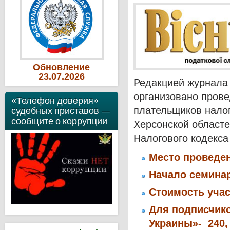
Обновление
23
.07
.2026
Редакцией журнала
организовано прове
«Телефон доверия»
плательщиков налог
судебных приставов —
сообщите о коррупции
Херсонской областе
Налогового кодекса
Место проведени
Начало семинара
Стоимость учас
Для подписчико
Украины»- 240, 