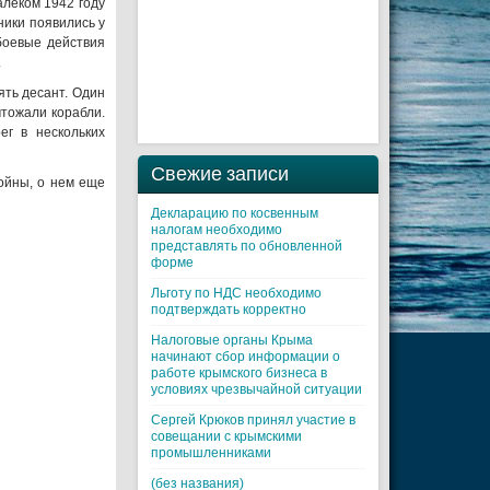
алеком 1942 году
ники появились у
боевые действия
.
ять десант. Один
тожали корабли.
г в нескольких
Свежие записи
ойны, о нем еще
Декларацию по косвенным
налогам необходимо
представлять по обновленной
форме
Льготу по НДС необходимо
подтверждать корректно
Налоговые органы Крыма
начинают сбор информации о
работе крымского бизнеса в
условиях чрезвычайной ситуации
Cергей Крюков принял участие в
совещании с крымскими
промышленниками
(без названия)