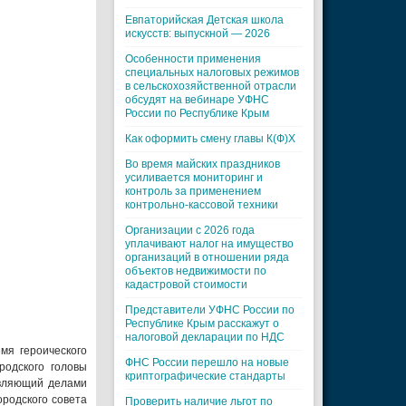
Евпаторийская Детская школа
искусств: выпускной — 2026
Особенности применения
специальных налоговых режимов
в сельскохозяйственной отрасли
обсудят на вебинаре УФНС
России по Республике Крым
Как оформить смену главы К(Ф)Х
Во время майских праздников
усиливается мониторинг и
контроль за применением
контрольно-кассовой техники
Организации с 2026 года
уплачивают налог на имущество
организаций в отношении ряда
объектов недвижимости по
кадастровой стоимости
Представители УФНС России по
Республике Крым расскажут о
налоговой декларации по НДС
мя героического
ФНС России перешло на новые
родского головы
криптографические стандарты
авляющий делами
ородского совета
Проверить наличие льгот по