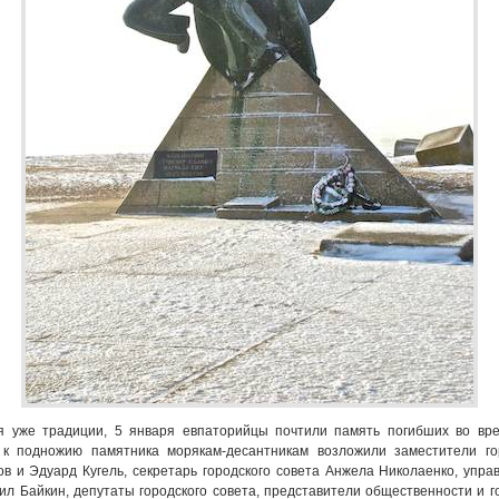
 уже традиции, 5 января евпаторийцы почтили память погибших во вре
к подножию памятника морякам-десантникам возложили заместители го
ов и Эдуард Кугель, секретарь городского совета Анжела Николаенко, упр
л Байкин, депутаты городского совета, представители общественности и г