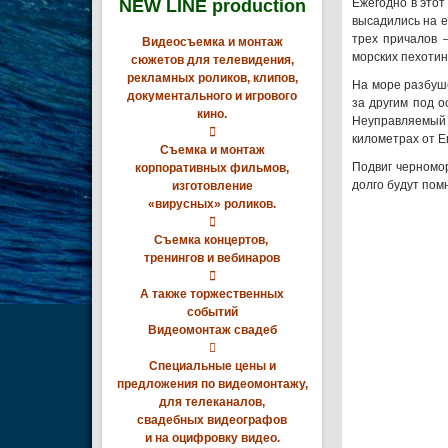
NEW LINE production
Ежегодно в этот
высадились на е
трех причалов 
Видеосъемка и монтаж
морских пехотин
сюжетов для телевидения,
рекламных роликов, клипов,
На море разбуше
документального и игрового
за другим под о
кино.
Неуправляемый

километрах от Е
Съемка и монтаж
Подвиг черномо
корпоративных фильмов,
долго будут пом
изготовление
«вирусных» роликов.

Съемка концертов,
тренингов и вебинаров

А также торжественных
событий
Видеомонтаж свадеб

Специальные цены и
предложения по видеомонтажу,
для телеканалов,
свадебных видеографов
и на оцифровку видео.