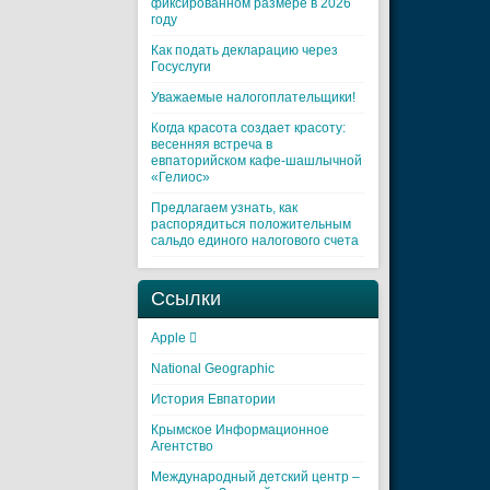
фиксированном размере в 2026
году
Как подать декларацию через
Госуслуги
Уважаемые налогоплательщики!
Когда красота создает красоту:
весенняя встреча в
евпаторийском кафе-шашлычной
«Гелиос»
Предлагаем узнать, как
распорядиться положительным
сальдо единого налогового счета
Ссылки
Apple 
National Geographic
История Евпатории
Крымское Информационное
Агентство
Международный детский центр –