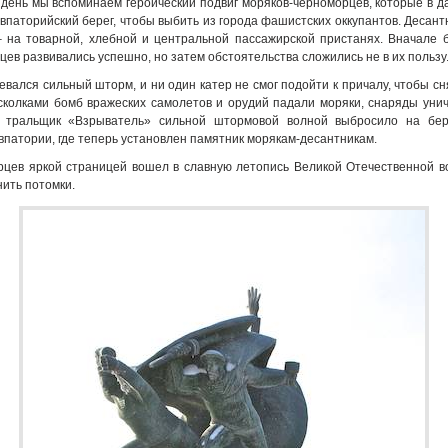
 день мы вспоминаем героический подвиг моряков-черноморцев, которые в д
впаторийский берег, чтобы выбить из города фашистских оккупантов. Десант
– на товарной, хлебной и центральной пассажирской пристанях. Вначале 
цев развивались успешно, но затем обстоятельства сложились не в их пользу
вался сильный шторм, и ни один катер не смог подойти к причалу, чтобы сн
сколками бомб вражеских самолетов и орудий падали моряки, снаряды унич
 тральщик «Взрыватель» сильной штормовой волной выбросило на бере
впатории, где теперь установлен памятник морякам-десантникам.
рцев яркой страницей вошел в славную летопись Великой Отечественной в
нить потомки.