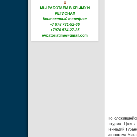

МЫ РАБОТАЕМ В КРЫМУ И
РЕГИОНАХ
Контактный телефон:
+7 978 731-52-66
+7978 574-27-25
evpatoriatime@gmail.com
По сложившейся
штурма. Цветы 
Геннадий Губан
исполкома Михаи