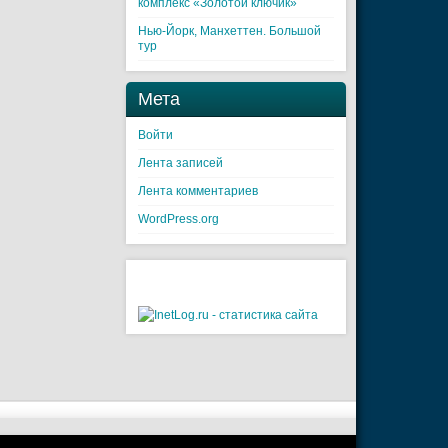
комплекс «Золотой ключик»
Нью-Йорк, Манхеттен. Большой
тур
Мета
Войти
Лента записей
Лента комментариев
WordPress.org