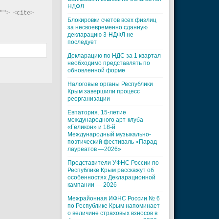
НДФЛ
"> <cite> 
Блокировки счетов всех физлиц
за несвоевременно сданную
декларацию 3-НДФЛ не
последует
Декларацию по НДС за 1 квартал
необходимо представлять по
обновленной форме
Налоговые органы Республики
Крым завершили процесс
реорганизации
Евпатория. 15-летие
международного арт-клуба
«Геликон» и 18-й
Международный музыкально-
поэтический фестиваль «Парад
лауреатов —2026»
Представители УФНС России по
Республике Крым расскажут об
особенностях Декларационной
кампании — 2026
Межрайонная ИФНС России № 6
по Республике Крым напоминает
о величине страховых взносов в