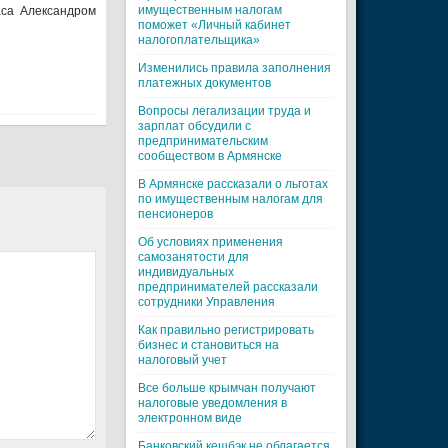
имущественным налогам
аса Александром
поможет «Личный кабинет
налогоплательщика»
Изменились правила заполнения
платежных документов
Вопросы легализации труда и
зарплат обсудили с
предпринимательским
сообществом в Армянске
В Армянске рассказали о льготах
по имущественным налогам для
пенсионеров
Об условиях применения
самозанятости для
индивидуальных
предпринимателей рассказали
сотрудники Управления
Как правильно регистрировать
бизнес и становиться на
налоговый учет
Все больше крымчан получают
налоговые уведомления в
электронном виде
Банковский кешбэк не облагается