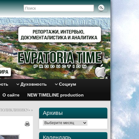
ость
Духовность
Социум
О сайте
NEW TIMELINE production
В ПОЛИКЛИНИКУ»
»
Архивы
Архивы
Календарь