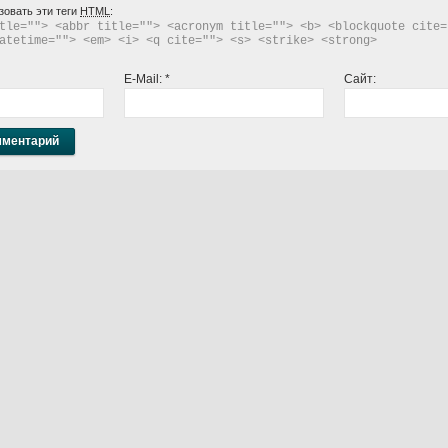
зовать эти теги
HTML
:
tle=""> <abbr title=""> <acronym title=""> <b> <blockquote cite="
atetime=""> <em> <i> <q cite=""> <s> <strike> <strong> 
E-Mail:
*
Сайт: