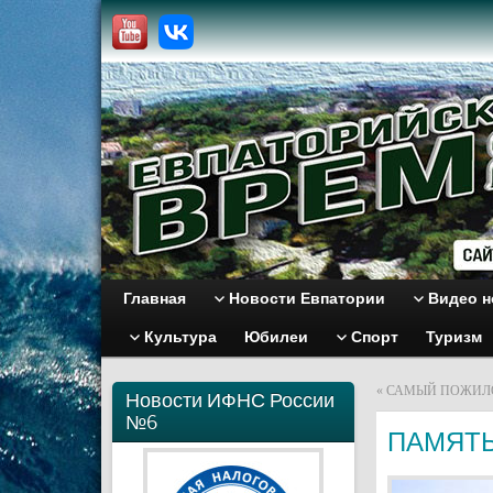
Главная
Новости Евпатории
Видео н
Культура
Юбилеи
Спорт
Туризм
«
САМЫЙ ПОЖИЛ
Новости ИФНС России
№6
ПАМЯТЬ