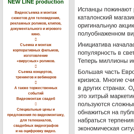
NEW LINE production
Испанцы пожинают 
Видеосъемка и монтаж
каталонский магаз
сюжетов для телевидения,
рекламных роликов, клипов,
оригинальную акцию
документального и игрового
полуобнаженном ви
кино.

Инициатива началас
Съемка и монтаж
корпоративных фильмов,
популярность в све
изготовление
Теперь миллионы и
«вирусных» роликов.

Большая часть Евро
Съемка концертов,
тренингов и вебинаров
кризиса. Многие счи

в других странах. О
А также торжественных
событий
это хитрый маркети
Видеомонтаж свадеб
пользуются сложным

Специальные цены и
обнажиться на публ
предложения по видеомонтажу,
набраться терпения
для телеканалов,
свадебных видеографов
экономическая ситу
и на оцифровку видео.