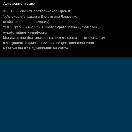
Авторские права
© 2010 — 2025 "Евпаторийское Время"
© Алексей Гладков и Валентина Лавренко
(собственная информация)
тел. +7(978)574-27-25. E-mail: evpatoriatime@mail.com ,
evpatoriatime@yandex.ru
Мы искренне благодарны нашим друзьям — телеканалам
и медиакомпаниям, любезно предоставившим свои
материалы для публикации на сайте.