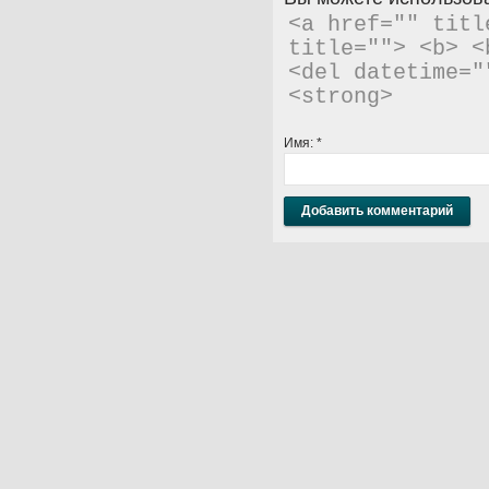
<a href="" titl
title=""> <b> <
<del datetime="
<strong> 
Имя:
*