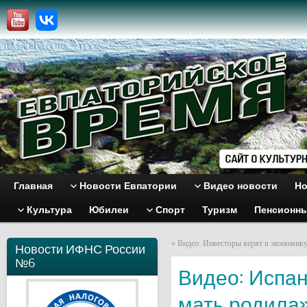
Главная
Новости Евпатории
Видео новости
Но
Культура
Юбилеи
Спорт
Туризм
Пенсионн
«
Видео: Инвесторы верят в экономику
Новости ИФНС России
№6
Видео: Испан
мать родила