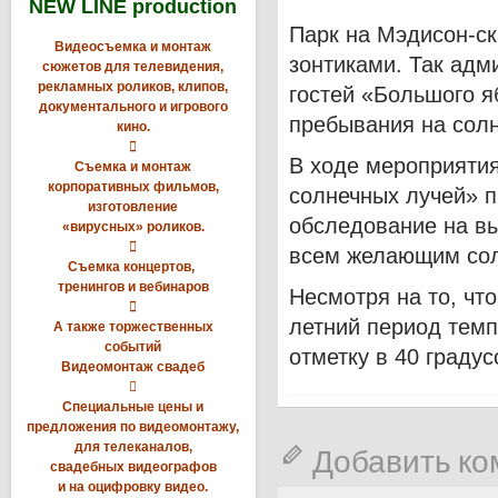
NEW LINE production
Парк на Мэдисон-с
Видеосъемка и монтаж
зонтиками. Так адм
сюжетов для телевидения,
рекламных роликов, клипов,
гостей «Большого я
документального и игрового
пребывания на солн
кино.

В ходе мероприятия
Съемка и монтаж
корпоративных фильмов,
солнечных лучей» п
изготовление
обследование на вы
«вирусных» роликов.

всем желающим сол
Съемка концертов,
тренингов и вебинаров
Несмотря на то, чт

летний период темп
А также торжественных
событий
отметку в 40 граду
Видеомонтаж свадеб

Специальные цены и
предложения по видеомонтажу,
для телеканалов,
Добавить к
свадебных видеографов
и на оцифровку видео.