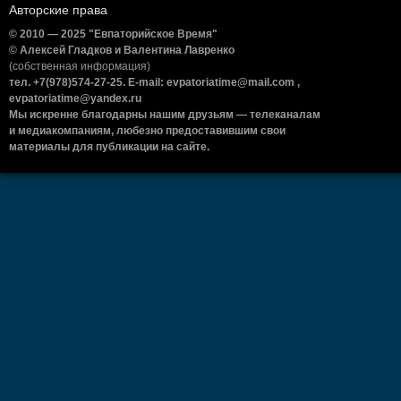
Авторские права
© 2010 — 2025 "Евпаторийское Время"
© Алексей Гладков и Валентина Лавренко
(собственная информация)
тел. +7(978)574-27-25. E-mail: evpatoriatime@mail.com ,
evpatoriatime@yandex.ru
Мы искренне благодарны нашим друзьям — телеканалам
и медиакомпаниям, любезно предоставившим свои
материалы для публикации на сайте.