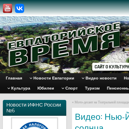
Главная
Новости Евпатории
Видео новости
Но
Культура
Юбилеи
Спорт
Туризм
Пенсионн
«
Мото-десант на Театральной площад
Новости ИФНС России
№6
Видео: Нью-
солнца