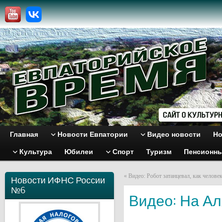
Главная
Новости Евпатории
Видео новости
Но
Культура
Юбилеи
Спорт
Туризм
Пенсионн
«
Видео: Робот затанцевал, как челове
Новости ИФНС России
№6
Видео: На Ал