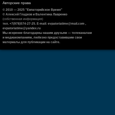
Авторские права
© 2010 — 2025 "Евпаторийское Время"
© Алексей Гладков и Валентина Лавренко
(собственная информация)
тел. +7(978)574-27-25. E-mail: evpatoriatime@mail.com ,
evpatoriatime@yandex.ru
Мы искренне благодарны нашим друзьям — телеканалам
и медиакомпаниям, любезно предоставившим свои
материалы для публикации на сайте.