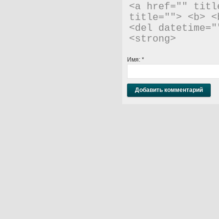
<a href="" titl
title=""> <b> <
<del datetime="
<strong> 
Имя:
*