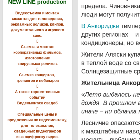
NEW LINE production
предела. Чиновника
Видеосъемка и монтаж
люди могут получит
сюжетов для телевидения,
рекламных роликов, клипов,
В Анкоридже
темпер
документального и игрового
других регионах – и
кино.

кондиционеры, но в
Съемка и монтаж
корпоративных фильмов,
Жители Аляски купа
изготовление
в теплой воде со 
«вирусных» роликов.

Солнцезащитные сре
Съемка концертов,
тренингов и вебинаров
Жительница Анкор

А также торжественных
«Лето выдалось не
событий
дождя. В прошлом г
Видеомонтаж свадеб

иначе – ни облачка 
Специальные цены и
предложения по видеомонтажу,
Лесничие опасаются
для телеканалов,
к масштабным наво
свадебных видеографов
и на оцифровку видео.
москиты, любящие 