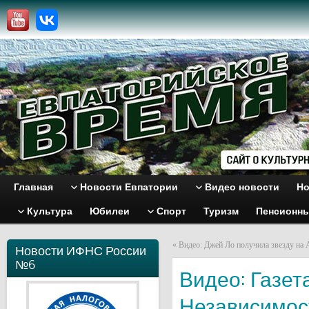
Главная
Новости Евпатории
Видео новости
Но
Культура
Юбилеи
Спорт
Туризм
Пенсионн
«
Видео: Джей Ло получила звезду на 
Новости ИФНС России
№6
Видео: Газет
Независимост