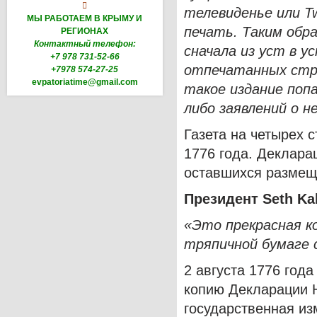

телевиденье или Tw
МЫ РАБОТАЕМ В КРЫМУ И
печать. Таким обр
РЕГИОНАХ
Контактный телефон:
сначала из уст в у
+7 978 731-52-66
отпечатанных стра
+7978 574-27-25
evpatoriatime@gmail.com
такое издание попа
либо заявлений о н
Газета на четырех с
1776 года. Деклара
оставшихся размещ
Президент Seth Kal
«Это прекрасная к
тряпичной бумаге 
2 августа 1776 год
копию Декларации Н
государственная из