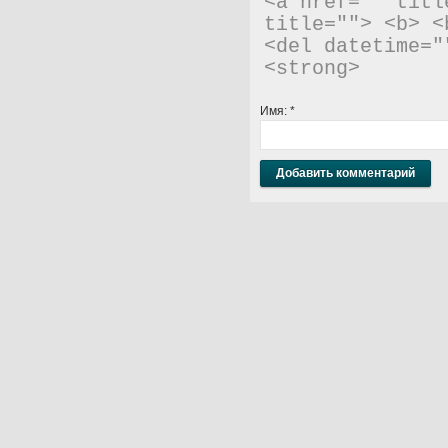
<a href="" titl
title=""> <b> <
<del datetime="
<strong> 
Имя:
*