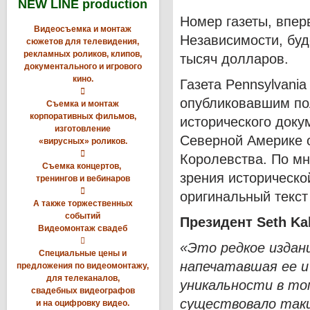
NEW LINE production
Номер газеты, впе
Видеосъемка и монтаж
Независимости, бу
сюжетов для телевидения,
рекламных роликов, клипов,
тысяч долларов.
документального и игрового
кино.
Газета Pennsylvani

опубликовавшим по
Съемка и монтаж
корпоративных фильмов,
исторического доку
изготовление
Северной Америке 
«вирусных» роликов.

Королевства. По мн
Съемка концертов,
зрения историческо
тренингов и вебинаров

оригинальный текст
А также торжественных
событий
Президент Seth Kal
Видеомонтаж свадеб

«Это редкое издан
Специальные цены и
напечатавшая ее и
предложения по видеомонтажу,
для телеканалов,
уникальности в то
свадебных видеографов
существовало таки
и на оцифровку видео.