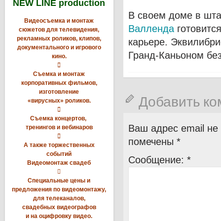
NEW LINE production
В своем доме в шт
Видеосъемка и монтаж
Валленда
готовится
сюжетов для телевидения,
рекламных роликов, клипов,
карьере. Эквилибри
документального и игрового
Гранд-Каньоном без
кино.

Съемка и монтаж
корпоративных фильмов,
изготовление
Добавить к
«вирусных» роликов.

Съемка концертов,
Ваш адрес email не
тренингов и вебинаров

помечены
*
А также торжественных
событий
Сообщение:
*
Видеомонтаж свадеб

Специальные цены и
предложения по видеомонтажу,
для телеканалов,
свадебных видеографов
и на оцифровку видео.