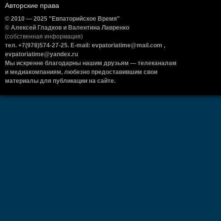
Авторские права
© 2010 — 2025 "Евпаторийское Время"
© Алексей Гладков и Валентина Лавренко
(собственная информация)
тел. +7(978)574-27-25. E-mail: evpatoriatime@mail.com ,
evpatoriatime@yandex.ru
Мы искренне благодарны нашим друзьям — телеканалам
и медиакомпаниям, любезно предоставившим свои
материалы для публикации на сайте.