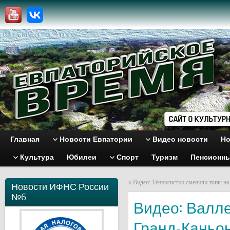
Главная
Новости Евпатории
Видео новости
Но
Культура
Юбилеи
Спорт
Туризм
Пенсионн
«
Видео: Теннисистки сменили топы на
Новости ИФНС России
№6
Видео: Валле
Гранд-Каньо