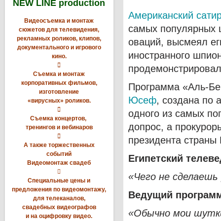
NEW LINE production
Американский сати
Видеосъемка и монтаж
самых популярных ш
сюжетов для телевидения,
рекламных роликов, клипов,
оваций, высмеял ег
документального и игрового
иностранного шпион
кино.

продемонстрировал 
Съемка и монтаж
корпоративных фильмов,
Программа «Аль-Бе
изготовление
Юсеф
, создана по 
«вирусных» роликов.

одного из самых по
Съемка концертов,
допрос, а прокурор
тренингов и вебинаров

президента страны
А также торжественных
событий
Египетский телев
Видеомонтаж свадеб

«Чего не сделаешь
Специальные цены и
предложения по видеомонтажу,
Ведущий програ
для телеканалов,
свадебных видеографов
«Обычно мои шутки
и на оцифровку видео.