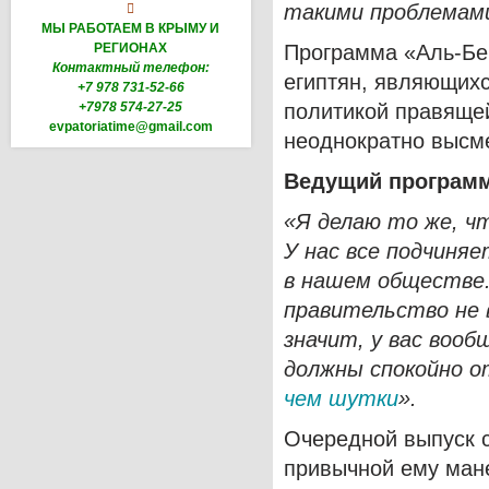
такими проблемами,

МЫ РАБОТАЕМ В КРЫМУ И
РЕГИОНАХ
Программа «Аль-Бе
Контактный телефон:
египтян, являющих
+7 978 731-52-66
+7978 574-27-25
политикой правяще
evpatoriatime@gmail.com
неоднократно высм
Ведущий програ
«Я делаю то же, чт
У нас все подчиняе
в нашем обществе.
правительство не 
значит, у вас воо
должны спокойно о
чем шутки
».
Очередной выпуск 
привычной ему мане