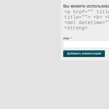
Вы можете использова
<a href="" titl
title=""> <b> <
<del datetime="
<strong> 
Имя:
*