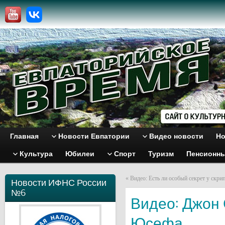
Главная
Новости Евпатории
Видео новости
Но
Культура
Юбилеи
Спорт
Туризм
Пенсионн
«
Видео: Есть ли особый секрет у скри
Новости ИФНС России
№6
Видео: Джон
Юсефа