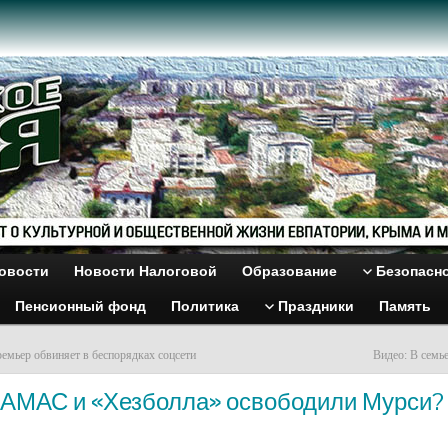
овости
Новости Налоговой
Образование
Безопасн
Пенсионный фонд
Политика
Праздники
Память
ремьер обвиняет в беспорядках соцсети
Видео: В семь
ХАМАС и «Хезболла» освободили Мурси?