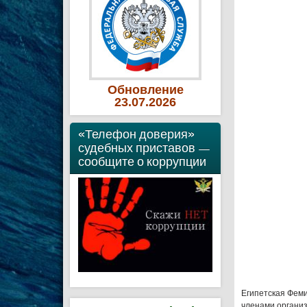
Обновление
23
.07
.2026
«Телефон доверия»
судебных приставов —
сообщите о коррупции
Египетская Феми
членами организ