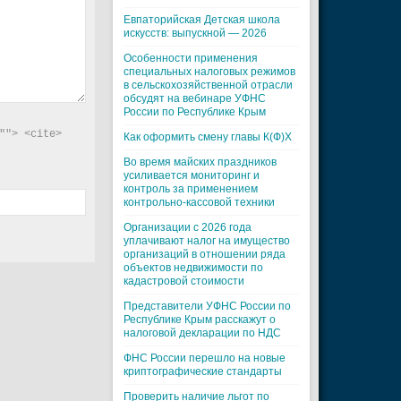
Евпаторийская Детская школа
искусств: выпускной — 2026
Особенности применения
специальных налоговых режимов
в сельскохозяйственной отрасли
обсудят на вебинаре УФНС
России по Республике Крым
"> <cite> 
Как оформить смену главы К(Ф)Х
Во время майских праздников
усиливается мониторинг и
контроль за применением
контрольно-кассовой техники
Организации с 2026 года
уплачивают налог на имущество
организаций в отношении ряда
объектов недвижимости по
кадастровой стоимости
Представители УФНС России по
Республике Крым расскажут о
налоговой декларации по НДС
ФНС России перешло на новые
криптографические стандарты
Проверить наличие льгот по