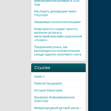
фиксированном размере в 2026
году
Как подать декларацию через
Госуслуги
Уважаемые налогоплательщики!
Когда красота создает красоту:
весенняя встреча в
евпаторийском кафе-шашлычной
«Гелиос»
Предлагаем узнать, как
распорядиться положительным
сальдо единого налогового счета
Ссылки
Apple 
National Geographic
История Евпатории
Крымское Информационное
Агентство
Международный детский центр –