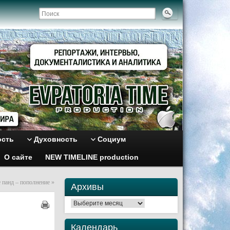
ость
Духовность
Социум
О сайте
NEW TIMELINE production
е панд – пополнение
»
Архивы
Архивы
Календарь