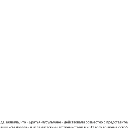
да заявила, что «Братья-мусульмане» действовали совместно с представит
ации «Хезболла» и исламистскими экстремистами в 2011 году во время осво