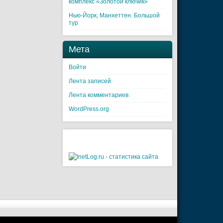
комплекс «Золотой ключик»
Нью-Йорк, Манхеттен. Большой
тур
Мета
Войти
Лента записей
Лента комментариев
WordPress.org