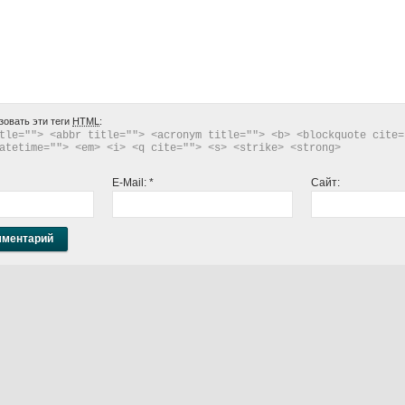
зовать эти теги
HTML
:
tle=""> <abbr title=""> <acronym title=""> <b> <blockquote cite="
atetime=""> <em> <i> <q cite=""> <s> <strike> <strong> 
E-Mail:
*
Сайт: