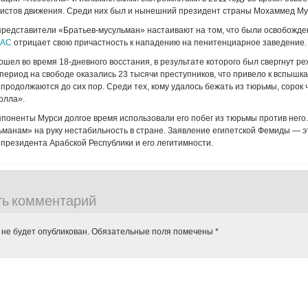
вистов движения. Среди них был и нынешний президент страны Мохаммед Му
представители «Братьев-мусульман» настаивают на том, что были освобожд
АС
отрицает свою причастность к нападению на пенитенциарное заведение.
шел во время 18-дневного восстания, в результате которого был свергнут р
 период на свободе оказались 23 тысячи преступников, что привело к вспышк
 продолжаются до сих пор. Среди тех, кому удалось бежать из тюрьмы, сорок
олла».
поненты Мурси долгое время использовали его побег из тюрьмы против него.
манам» на руку нестабильность в стране. Заявление египетской Фемиды — 
 президента Арабской Республики и его легитимности.
ть комментарий
 не будет опубликован.
Обязательные поля помечены
*