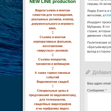
NEW LINE production
тюрьмы 34 акти
Видеосъемка и монтаж
Лидер Египта и 
сюжетов для телевидения,
жителями, а
ХАМ
рекламных роликов, клипов,
Инцидент произо
документального и игрового
Мубарака. В тот
кино.
стране, которые

движения «Хезб
Съемка и монтаж
корпоративных фильмов,
Политические оп
изготовление
«Братьям-мусуль
«вирусных» роликов.
выпад в сторону

Съемка концертов,
тренингов и вебинаров

Добави
А также торжественных
событий
Видеомонтаж свадеб
Ваш адрес email

Сообщение:
*
Специальные цены и
предложения по видеомонтажу,
для телеканалов,
свадебных видеографов
и на оцифровку видео.