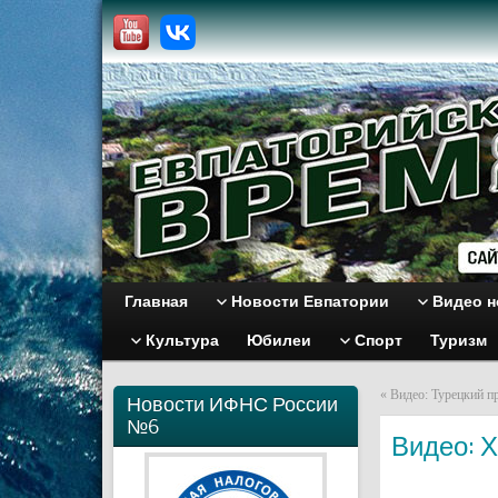
Главная
Новости Евпатории
Видео н
Культура
Юбилеи
Спорт
Туризм
«
Видео: Турецкий п
Новости ИФНС России
№6
Видео: 