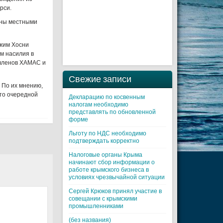
рси.
ены местными
ежим Хосни
ам насилия в
 членов ХАМАС и
Свежие записи
 По их мнению,
это очередной
Декларацию по косвенным
налогам необходимо
представлять по обновленной
форме
Льготу по НДС необходимо
подтверждать корректно
Налоговые органы Крыма
начинают сбор информации о
работе крымского бизнеса в
условиях чрезвычайной ситуации
Cергей Крюков принял участие в
совещании с крымскими
промышленниками
(без названия)