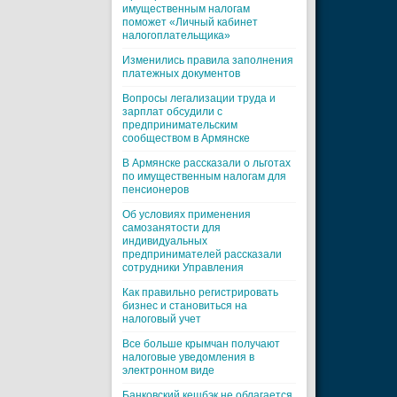
имущественным налогам
поможет «Личный кабинет
налогоплательщика»
Изменились правила заполнения
платежных документов
Вопросы легализации труда и
зарплат обсудили с
предпринимательским
сообществом в Армянске
В Армянске рассказали о льготах
по имущественным налогам для
пенсионеров
Об условиях применения
самозанятости для
индивидуальных
предпринимателей рассказали
сотрудники Управления
Как правильно регистрировать
бизнес и становиться на
налоговый учет
Все больше крымчан получают
налоговые уведомления в
электронном виде
Банковский кешбэк не облагается