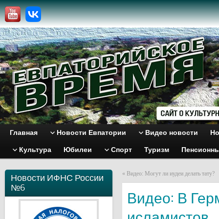
Главная
Новости Евпатории
Видео новости
Но
Культура
Юбилеи
Спорт
Туризм
Пенсионн
«
Видео: Могут ли иудеи делать тату?
Новости ИФНС России
№6
Видео: В Гер
исламистов