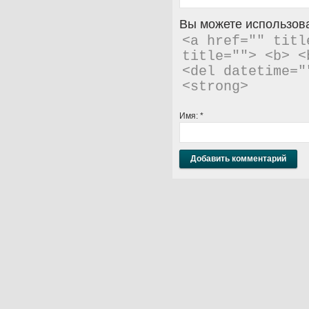
Вы можете использова
<a href="" titl
title=""> <b> <
<del datetime="
<strong> 
Имя:
*