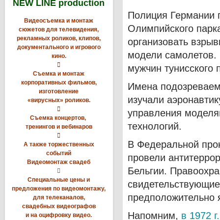
NEW LINE production
Полиция Германии 
Видеосъемка и монтаж
Олимпийского парк
сюжетов для телевидения,
рекламных роликов, клипов,
организовать взры
документального и игрового
модели самолетов. 
кино.

мужчин тунисского 
Съемка и монтаж
корпоративных фильмов,
Имена подозреваемы
изготовление
изучали аэронавтик
«вирусных» роликов.

управления моделя
Съемка концертов,
технологий.
тренингов и вебинаров

В Федеральной прок
А также торжественных
событий
провели антитеррор
Видеомонтаж свадеб
Бельгии. Правоохр

Специальные цены и
свидетельствующие 
предложения по видеомонтажу,
предположительно 
для телеканалов,
свадебных видеографов
Напомним,
в 1972 
и на оцифровку видео.