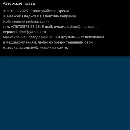
Авторские права
© 2010 — 2025 "Евпаторийское Время"
© Алексей Гладков и Валентина Лавренко
(собственная информация)
тел. +7(978)574-27-25. E-mail: evpatoriatime@mail.com ,
evpatoriatime@yandex.ru
Мы искренне благодарны нашим друзьям — телеканалам
и медиакомпаниям, любезно предоставившим свои
материалы для публикации на сайте.