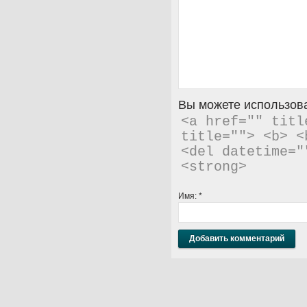
Вы можете использова
<a href="" titl
title=""> <b> <
<del datetime="
<strong> 
Имя:
*