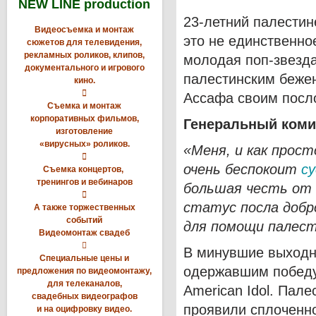
NEW LINE production
23-летний палести
Видеосъемка и монтаж
это не единственно
сюжетов для телевидения,
рекламных роликов, клипов,
молодая поп-звезд
документального и игрового
палестинским беже
кино.

Ассафа своим посл
Съемка и монтаж
корпоративных фильмов,
Генеральный коми
изготовление
«вирусных» роликов.
«Меня, и как прост

очень беспокоит
с
Съемка концертов,
тренингов и вебинаров
большая честь от 

статус посла добр
А также торжественных
событий
для помощи палест
Видеомонтаж свадеб

В минувшие выходн
Специальные цены и
одержавшим победу
предложения по видеомонтажу,
для телеканалов,
American Idol. Пале
свадебных видеографов
проявили сплоченн
и на оцифровку видео.