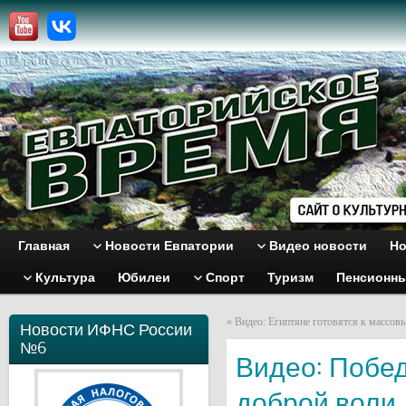
Главная
Новости Евпатории
Видео новости
Но
Культура
Юбилеи
Спорт
Туризм
Пенсионн
«
Видео: Египтяне готовятся к массов
Новости ИФНС России
№6
Видео: Побед
доброй воли