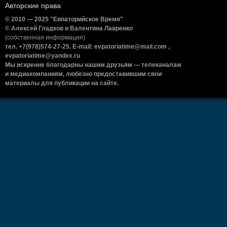
Авторские права
© 2010 — 2025 "Евпаторийское Время"
© Алексей Гладков и Валентина Лавренко
(собственная информация)
тел. +7(978)574-27-25. E-mail: evpatoriatime@mail.com ,
evpatoriatime@yandex.ru
Мы искренне благодарны нашим друзьям — телеканалам
и медиакомпаниям, любезно предоставившим свои
материалы для публикации на сайте.