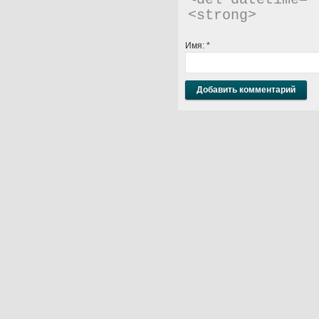
<del datetime="
<strong> 
Имя:
*