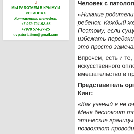
Человек с патолог

МЫ РАБОТАЕМ В КРЫМУ И
РЕГИОНАХ
«
Никакие родители
Контактный телефон:
ребенок. Каждый ж
+7 978 731-52-66
+7978 574-27-25
Поэтому, если сущ
evpatoriatime@gmail.com
избежать передачи
это просто замеча
Впрочем, есть и те,
искусственного опл
вмешательство в п
Представитель орг
Кинг:
«
Как ученый я не о
Меня беспокоит т
этические границы
позволяют проводи