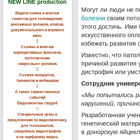
NEW LINE production
Могут ли люди не 
Видеосъемка и монтаж
болезни
своим потом
сюжетов для телевидения,
рекламных роликов, клипов,
этого достичь. Ими
документального и игрового
искусственного опл
кино.

избежать развития 
Съемка и монтаж
корпоративных фильмов,
Известно, что пато
изготовление
причиной развития 
«вирусных» роликов.

дистрофия или умст
Съемка концертов,
тренингов и вебинаров
Сотрудник универ

А также торжественных
«
Мы попытались р
событий
нарушений, причин
Видеомонтаж свадеб

Разработанная учен
Специальные цены и
предложения по видеомонтажу,
генетический матер
для телеканалов,
в донорскую яйцекл
свадебных видеографов
и на оцифровку видео.