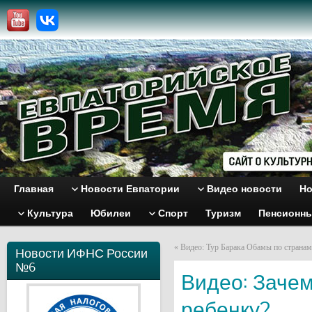
Главная
Новости Евпатории
Видео новости
Но
Культура
Юбилеи
Спорт
Туризм
Пенсионн
«
Видео: Тур Барака Обамы по страна
Новости ИФНС России
№6
Видео: Зачем
ребенку?