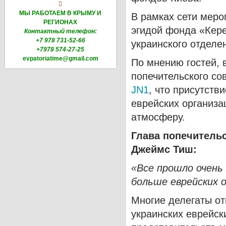

МЫ РАБОТАЕМ В КРЫМУ И
В рамках сети меро
РЕГИОНАХ
эгидой фонда «Кере
Контактный телефон:
+7 978 731-52-66
украинского отделе
+7978 574-27-25
evpatoriatime@gmail.com
По мнению гостей, 
попечительского со
JN1
, что присутств
еврейских организа
атмосферу.
Глава попечительс
Джеймс Тиш:
«Все прошло очень
больше еврейских о
Многие делегаты от
украинских еврейск