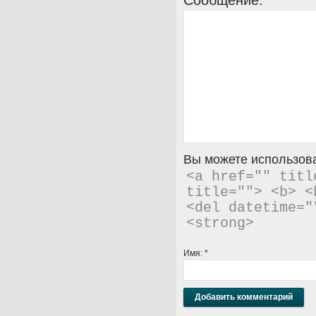
Сообщение:
*
Вы можете использова
<a href="" titl
title=""> <b> <
<del datetime="
<strong> 
Имя:
*