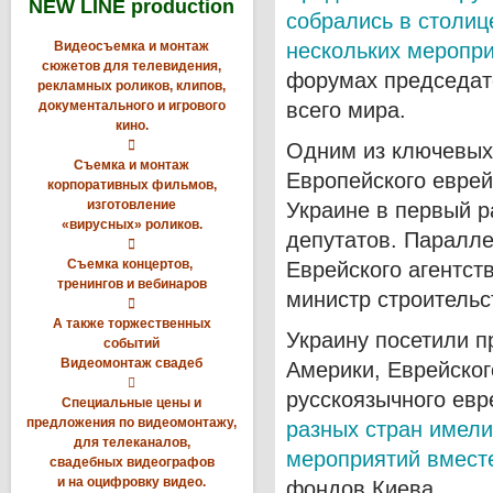
NEW LINE production
собрались в столиц
Видеосъемка и монтаж
нескольких меропр
сюжетов для телевидения,
форумах председат
рекламных роликов, клипов,
документального и игрового
всего мира.
кино.

Одним из ключевых
Съемка и монтаж
Европейского еврей
корпоративных фильмов,
изготовление
Украине в первый р
«вирусных» роликов.
депутатов. Паралле

Съемка концертов,
Еврейского агентст
тренингов и вебинаров
министр строительс

А также торжественных
Украину посетили 
событий
Видеомонтаж свадеб
Америки, Еврейско

русскоязычного евр
Специальные цены и
предложения по видеомонтажу,
разных стран имели
для телеканалов,
мероприятий вместе
свадебных видеографов
и на оцифровку видео.
фондов Киева.