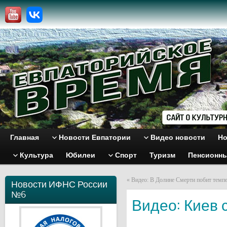
Главная
Новости Евпатории
Видео новости
Но
Культура
Юбилеи
Спорт
Туризм
Пенсионн
«
Видео: В Долине Смерти побит темп
Новости ИФНС России
№6
Видео: Киев 