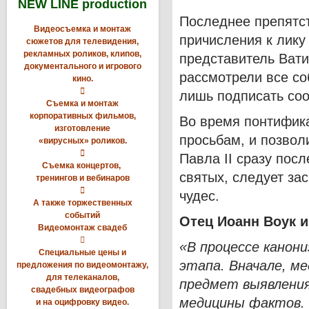
NEW LINE production
Последнее препятст
Видеосъемка и монтаж
причисления к лику
сюжетов для телевидения,
рекламных роликов, клипов,
представитель Вати
документального и игрового
рассмотрели все с
кино.

лишь подписать соо
Съемка и монтаж
корпоративных фильмов,
Во время понтифик
изготовление
просьбам, и позвол
«вирусных» роликов.

Павла II сразу посл
Съемка концертов,
святых, следует за
тренингов и вебинаров

чудес.
А также торжественных
событий
Отец Иоанн Воук и
Видеомонтаж свадеб

«В процессе канони
Специальные цены и
этапа. Вначале, м
предложения по видеомонтажу,
для телеканалов,
предмет выявления
свадебных видеографов
медицины фактов. 
и на оцифровку видео.