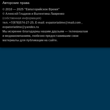
Авторские права
© 2010 — 2025 "Евпаторийское Время"
© Алексей Гладков и Валентина Лавренко
(собственная информация)
тел. +7(978)574-27-25. E-mail: evpatoriatime@mail.com ,
evpatoriatime@yandex.ru
Мы искренне благодарны нашим друзьям — телеканалам
и медиакомпаниям, любезно предоставившим свои
материалы для публикации на сайте.