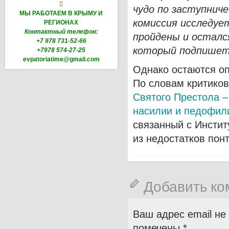

чудо по заступнич
МЫ РАБОТАЕМ В КРЫМУ И
комиссия исследуе
РЕГИОНАХ
Контактный телефон:
пройдены и осталс
+7 978 731-52-66
который подпишет 
+7978 574-27-25
evpatoriatime@gmail.com
Однако остаются оп
По словам критиков
Святого Престола 
насилии и педофил
связанный с Инстит
из недостатков пон
Добавить к
Ваш адрес email не
помечены
*