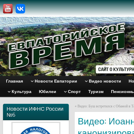
Главная
Новости Евпатории
Видео новости
Но
Культура
Юбилеи
Спорт
Туризм
Пенсионн
«
Видео: Буш встретился с Обамой в Т
Новости ИФНС России
№6
Видео: Иоанн
канонизиров