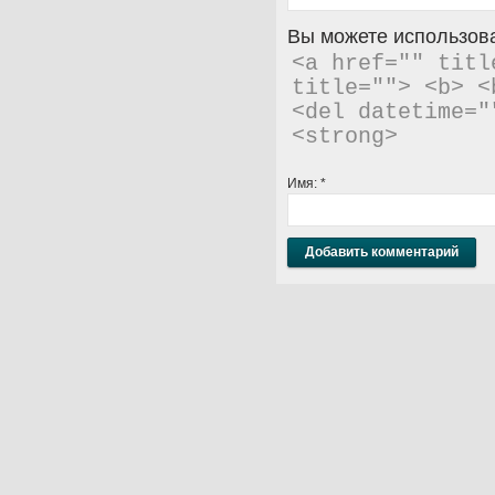
Вы можете использова
<a href="" titl
title=""> <b> <
<del datetime="
<strong> 
Имя:
*