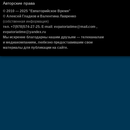
Авторские права
© 2010 — 2025 "Евпаторийское Время"
© Алексей Гладков и Валентина Лавренко
(собственная информация)
тел. +7(978)574-27-25. E-mail: evpatoriatime@mail.com ,
evpatoriatime@yandex.ru
Мы искренне благодарны нашим друзьям — телеканалам
и медиакомпаниям, любезно предоставившим свои
материалы для публикации на сайте.