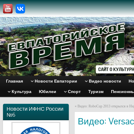
Главная
Новости Евпатории
Видео новости
Но
Культура
Юбилеи
Спорт
Туризм
Пенсионн
«
Видео: RoboCup 2013 открылся в Ни
Новости ИФНС России
№6
Видео: Versa