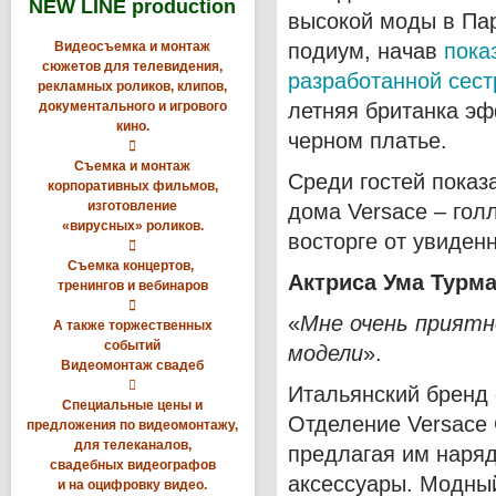
NEW LINE production
высокой моды в Пар
Видеосъемка и монтаж
подиум, начав
пока
сюжетов для телевидения,
разработанной сест
рекламных роликов, клипов,
документального и игрового
летняя британка э
кино.
черном платье.

Съемка и монтаж
Среди гостей показ
корпоративных фильмов,
изготовление
дома Versace – гол
«вирусных» роликов.
восторге от увиденн

Съемка концертов,
Актриса Ума Турма
тренингов и вебинаров

«
Мне очень приятн
А также торжественных
событий
модели
».
Видеомонтаж свадеб

Итальянский бренд
Специальные цены и
Отделение Versace 
предложения по видеомонтажу,
для телеканалов,
предлагая им наряд
свадебных видеографов
аксессуары. Модный
и на оцифровку видео.