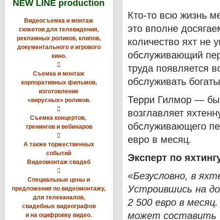
NEW LINE production
Кто-то всю жизнь м
Видеосъемка и монтаж
это вполне досягае
сюжетов для телевидения,
рекламных роликов, клипов,
количество яхт не 
документального и игрового
обслуживающий пер
кино.

труда появляется в
Съемка и монтаж
обслуживать богаты
корпоративных фильмов,
изготовление
Терри Гилмор — быв
«вирусных» роликов.

возглавляет яхтенн
Съемка концертов,
обслуживающего пер
тренингов и вебинаров

евро в месяц.
А также торжественных
событий
Эксперт по яхтинг
Видеомонтаж свадеб

«Безусловно, в ях
Специальные цены и
Устроившись на д
предложения по видеомонтажу,
для телеканалов,
2 500 евро в месяц
свадебных видеографов
может составить 7
и на оцифровку видео.