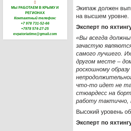

Экипаж должен выпо
МЫ РАБОТАЕМ В КРЫМУ И
РЕГИОНАХ
на высшем уровне.
Контактный телефон:
+7 978 731-52-66
Эксперт по яхтинг
+7978 574-27-25
evpatoriatime@gmail.com
«Вы всегда должны
зачастую являются
самого лучшего. И
другом месте – до
роскошному образу 
непродолжительног
что-то идет не та
стюардесс на борт
работу тактично, 
Высокий уровень об
Эксперт по яхтинг