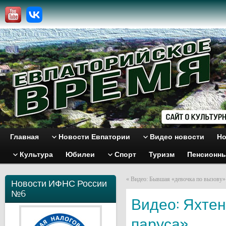
Главная
Новости Евпатории
Видео новости
Но
Культура
Юбилеи
Спорт
Туризм
Пенсионн
«
Видео: Бывшая «девочка по вызову»
Новости ИФНС России
№6
Видео: Яхтен
паруса»