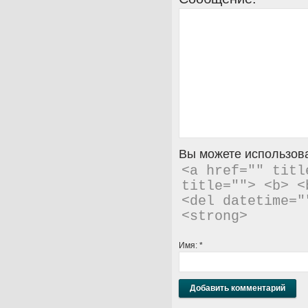
Вы можете использова
<a href="" titl
title=""> <b> <
<del datetime="
<strong> 
Имя:
*