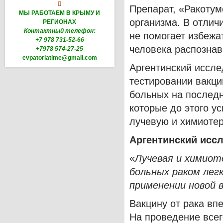

Препарат, «Ракоту
МЫ РАБОТАЕМ В КРЫМУ И
организма. В отлич
РЕГИОНАХ
Контактный телефон:
не помогает избежа
+7 978 731-52-66
человека распознав
+7978 574-27-25
evpatoriatime@gmail.com
Аргентинский иссле
тестировании вакц
больных на последн
которые до этого 
лучевую и химиоте
Аргентинский исс
«Лучевая и химиот
больных раком легк
применении новой 
Вакцину от рака вп
На проведение всег