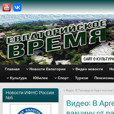
Главная
Новости Евпатории
Видео новости
Но
Культура
Юбилеи
Спорт
Туризм
Пенсионн
«
Видео: В Таиланде не будет толстых
Новости ИФНС России
№6
Видео: В Ар
вакцину от р