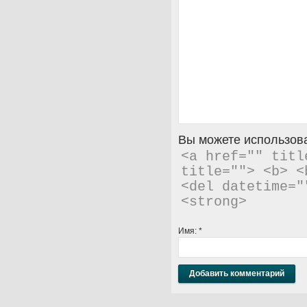
Вы можете использова
<a href="" titl
title=""> <b> <
<del datetime="
<strong> 
Имя:
*