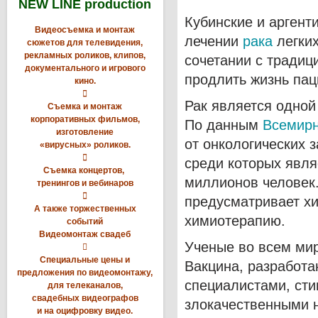
NEW LINE production
Кубинские и аргент
Видеосъемка и монтаж
лечении
рака
легких
сюжетов для телевидения,
рекламных роликов, клипов,
сочетании с традиц
документального и игрового
продлить жизнь па
кино.

Рак является одной
Съемка и монтаж
корпоративных фильмов,
По данным
Всемирн
изготовление
от онкологических 
«вирусных» роликов.

среди которых явля
Съемка концертов,
миллионов человек.
тренингов и вебинаров

предусматривает хи
А также торжественных
химиотерапию.
событий
Видеомонтаж свадеб
Ученые во всем мир

Специальные цены и
Вакцина, разработа
предложения по видеомонтажу,
специалистами, сти
для телеканалов,
свадебных видеографов
злокачественными 
и на оцифровку видео.