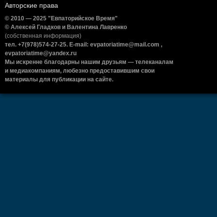
Авторские права
© 2010 — 2025 "Евпаторийское Время"
© Алексей Гладков и Валентина Лавренко
(собственная информация)
тел. +7(978)574-27-25. E-mail: evpatoriatime@mail.com ,
evpatoriatime@yandex.ru
Мы искренне благодарны нашим друзьям — телеканалам
и медиакомпаниям, любезно предоставившим свои
материалы для публикации на сайте.