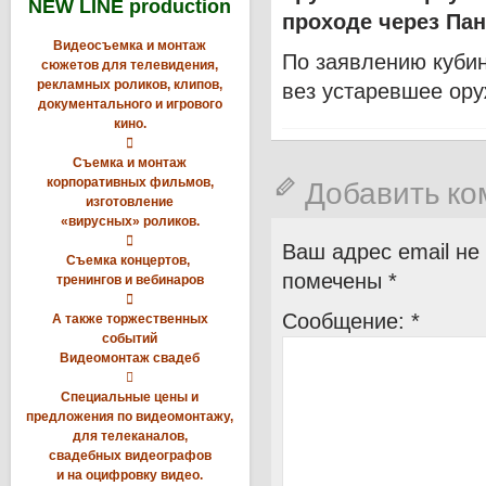
NEW LINE production
проходе через Пан
Видеосъемка и монтаж
По заявлению кубин
сюжетов для телевидения,
рекламных роликов, клипов,
вез устаревшее ору
документального и игрового
кино.

Съемка и монтаж
Добавить к
корпоративных фильмов,
изготовление
«вирусных» роликов.

Ваш адрес email не
Съемка концертов,
помечены
*
тренингов и вебинаров

Сообщение:
*
А также торжественных
событий
Видеомонтаж свадеб

Специальные цены и
предложения по видеомонтажу,
для телеканалов,
свадебных видеографов
и на оцифровку видео.