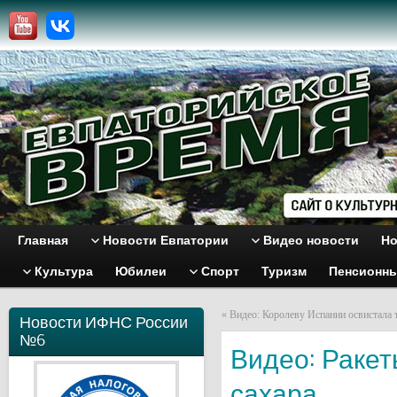
Главная
Новости Евпатории
Видео новости
Но
Культура
Юбилеи
Спорт
Туризм
Пенсионн
«
Видео: Королеву Испании освистала 
Новости ИФНС России
№6
Видео: Раке
сахара