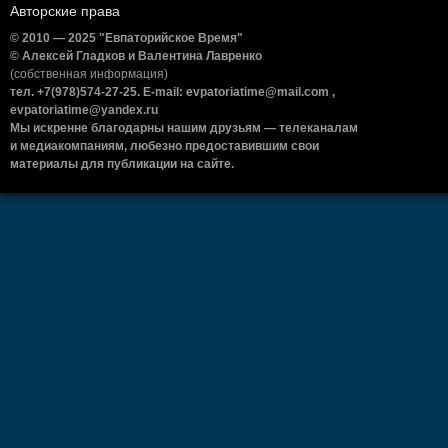
Авторские права
© 2010 — 2025 "Евпаторийское Время"
© Алексей Гладков и Валентина Лавренко
(собственная информация)
тел. +7(978)574-27-25. E-mail: evpatoriatime@mail.com ,
evpatoriatime@yandex.ru
Мы искренне благодарны нашим друзьям — телеканалам
и медиакомпаниям, любезно предоставившим свои
материалы для публикации на сайте.