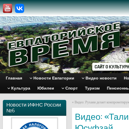
Главная
Новости Евпатории
Видео новости
Но
Культура
Юбилеи
Спорт
Туризм
Пенсионн
«
Видео: Рухани делает компрометиру
Новости ИФНС России
№6
Видео: «Тали
Юсуфзай