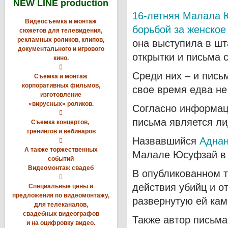
NEW LINE production
16-летняя Малала Ю
Видеосъемка и монтаж
борьбой за женское
сюжетов для телевидения,
рекламных роликов, клипов,
она выступила в шт
документального и игрового
открытки и письма с
кино.

Среди них – и пись
Съемка и монтаж
корпоративных фильмов,
свое время едва н
изготовление
«вирусных» роликов.
Согласно информаци

письма является ли
Съемка концертов,
тренингов и вебинаров
Назвавшийся
Адна

А также торжественных
Малале Юсуфзай в 
событий
Видеомонтаж свадеб
В опубликованном 

действия убийц и о
Специальные цены и
предложения по видеомонтажу,
развернутую ей ка
для телеканалов,
свадебных видеографов
Также автор письма
и на оцифровку видео.