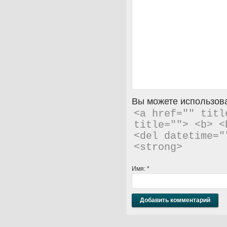
Вы можете использова
<a href="" titl
title=""> <b> <
<del datetime="
<strong> 
Имя:
*