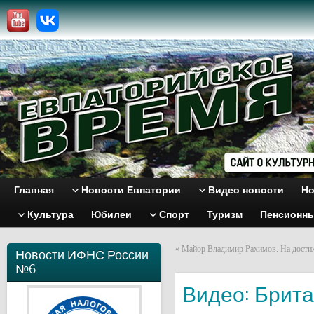
Главная
Новости Евпатории
Видео новости
Но
Культура
Юбилеи
Спорт
Туризм
Пенсионн
«
Майор Владимир Рахимов. На достиже
Новости ИФНС России
№6
Видео: Брита