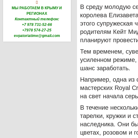

В среду молодую с
МЫ РАБОТАЕМ В КРЫМУ И
РЕГИОНАХ
королева Елизавета
Контактный телефон:
этого супружеская 
+7 978 731-52-66
+7978 574-27-25
родителям Кейт Ми
evpatoriatime@gmail.com
планируют провести
Тем временем, суве
усиленном режиме,
шанс заработать.
Например, одна из 
мастерских Royal C
на свет начала серь
В течение нескольк
тарелки, кружки и с
наследника. Они б
цветах, розовом и 