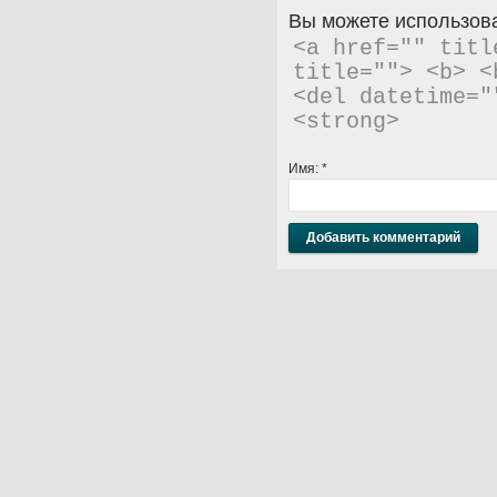
Вы можете использова
<a href="" titl
title=""> <b> <
<del datetime="
<strong> 
Имя:
*