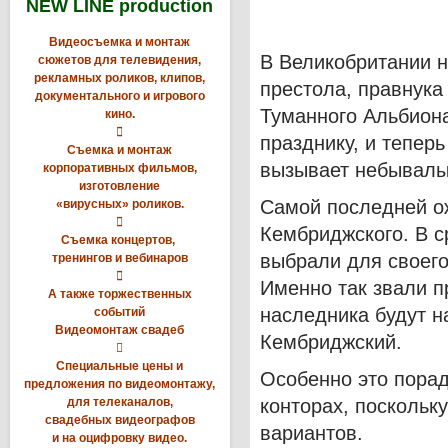
NEW LINE production
Видеосъемка и монтаж
В Великобритании н
сюжетов для телевидения,
рекламных роликов, клипов,
престола, правнука
документального и игрового
Туманного Альбиона
кино.

празднику, и тепер
Съемка и монтаж
вызывает небывалы
корпоративных фильмов,
изготовление
Самой последней о
«вирусных» роликов.

Кембриджского. В с
Съемка концертов,
выбрали для своего
тренингов и вебинаров

Именно так звали 
А также торжественных
наследника будут н
событий
Видеомонтаж свадеб
Кембриджский.

Специальные цены и
Особенно это порад
предложения по видеомонтажу,
для телеканалов,
конторах, посколь
свадебных видеографов
вариантов.
и на оцифровку видео.