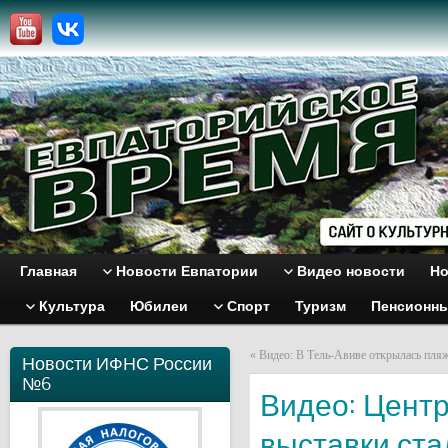
Главная
Новости Евпатории
Видео новости
Но
Культура
Юбилеи
Спорт
Туризм
Пенсионн
«
Видео: В Тель-Авиве открылась пля
Новости ИФНС России
№6
Видео: Цент
выставки ст