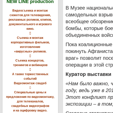
NEW LINE production
В Музее национальн
Видеосъемка и монтаж
самодельных взрывн
сюжетов для телевидения,
рекламных роликов, клипов,
всеобщее обозрени
документального и игрового
бомбы, которые бое
кино.

объединенных войск
Съемка и монтаж
корпоративных фильмов,
Пока коалиционные 
изготовление
покинуть Афганист
«вирусных» роликов.

враг» позволит пос
Съемка концертов,
операции в этой стр
тренингов и вебинаров

Куратор выставки
А также торжественных
событий
«Нам было важно,
Видеомонтаж свадеб

году, ведь уже в 2
Специальные цены и
Этот конфликт пре
предложения по видеомонтажу,
для телеканалов,
экспозиции – в том
свадебных видеографов
и на оцифровку видео.