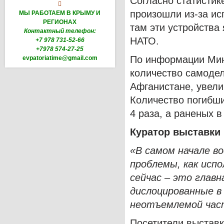
Согласно статистик

произошли из-за ис
МЫ РАБОТАЕМ В КРЫМУ И
РЕГИОНАХ
там эти устройства
Контактный телефон:
НАТО.
+7 978 731-52-66
+7978 574-27-25
По информации Мин
evpatoriatime@gmail.com
количество самодел
Афганистане, увели
Количество погибши
4 раза, а раненых в 
Куратор выставки
«В самом начале в
проблемы, как испо
сейчас – это главн
дислоцированные в
неотъемлемой час
Посетители выставк