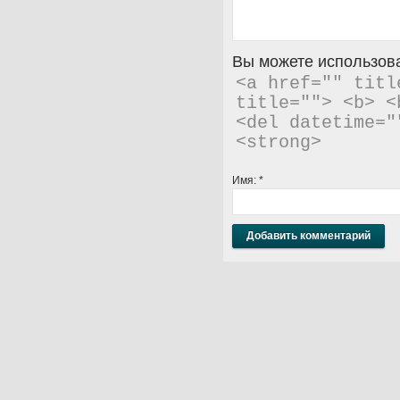
Вы можете использова
<a href="" titl
title=""> <b> <
<del datetime="
<strong> 
Имя:
*