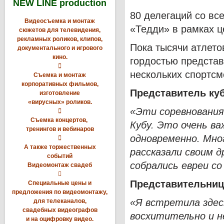
NEW LINE production
80 делегаций со вс
Видеосъемка и монтаж
«Тедди» в рамках 
сюжетов для телевидения,
рекламных роликов, клипов,
Пока тысячи атлето
документального и игрового
кино.
гордостью представ

нескольких спортсм
Съемка и монтаж
корпоративных фильмов,
Представитель ку
изготовление
«вирусных» роликов.
«Эти соревнования

Съемка концертов,
Кубу. Это очень важ
тренингов и вебинаров
одновременно. Мно

А также торжественных
рассказали своим д
событий
собрались евреи со
Видеомонтаж свадеб

Представительниц
Специальные цены и
предложения по видеомонтажу,
«Я встретила здес
для телеканалов,
свадебных видеографов
восхитительно и н
и на оцифровку видео.