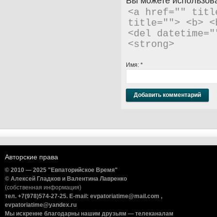
Вы можете использова
<a href="" titl
title=""> <b> <
<del datetime="
<strong> 
Имя:
*
Авторские права
© 2010 — 2025 "Евпаторийское Время"
© Алексей Гладков и Валентина Лавренко
(собственная информация)
тел. +7(978)574-27-25. E-mail: evpatoriatime@mail.com ,
evpatoriatime@yandex.ru
Мы искренне благодарны нашим друзьям — телеканалам