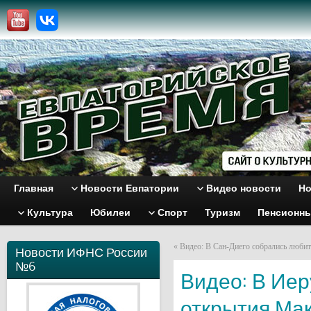
Главная
Новости Евпатории
Видео новости
Но
Культура
Юбилеи
Спорт
Туризм
Пенсионн
«
Видео: В Сан-Диего собрались любит
Новости ИФНС России
№6
Видео: В Ие
открытия Ма