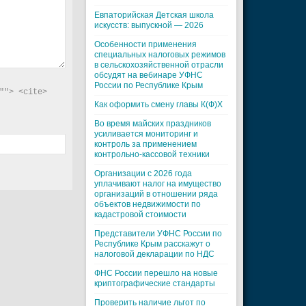
Евпаторийская Детская школа
искусств: выпускной — 2026
Особенности применения
специальных налоговых режимов
в сельскохозяйственной отрасли
обсудят на вебинаре УФНС
России по Республике Крым
"> <cite> 
Как оформить смену главы К(Ф)Х
Во время майских праздников
усиливается мониторинг и
контроль за применением
контрольно-кассовой техники
Организации с 2026 года
уплачивают налог на имущество
организаций в отношении ряда
объектов недвижимости по
кадастровой стоимости
Представители УФНС России по
Республике Крым расскажут о
налоговой декларации по НДС
ФНС России перешло на новые
криптографические стандарты
Проверить наличие льгот по