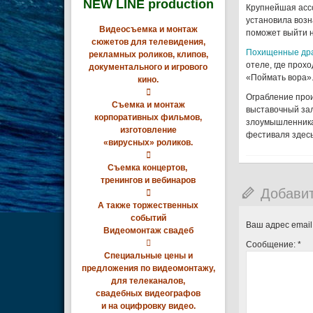
NEW LINE production
Крупнейшая ассо
установила возн
Видеосъемка и монтаж
поможет выйти н
сюжетов для телевидения,
Похищенные дра
рекламных роликов, клипов,
отеле, где прох
документального и игрового
«Поймать вора».
кино.

Ограбление прои
Съемка и монтаж
выставочный за
корпоративных фильмов,
злоумышленника
изготовление
фестиваля здесь
«вирусных» роликов.

Съемка концертов,
тренингов и вебинаров
Добави

А также торжественных
событий
Ваш адрес email
Видеомонтаж свадеб

Сообщение:
*
Специальные цены и
предложения по видеомонтажу,
для телеканалов,
свадебных видеографов
и на оцифровку видео.