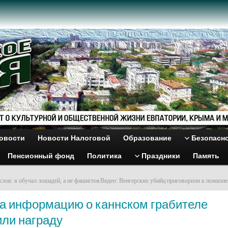
овости
Новости Налоговой
Образование
Безопасн
Пенсионный фонд
Политика
Праздники
Память
слов: я обучал лошадей, а не фашистов
Видео: Венгерских убийц приговорили к пожиз
За информацию о каннском грабителе
или награду