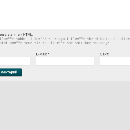
зовать эти теги
HTML
:
tle=""> <abbr title=""> <acronym title=""> <b> <blockquote cite="
atetime=""> <em> <i> <q cite=""> <s> <strike> <strong> 
E-Mail:
*
Сайт: