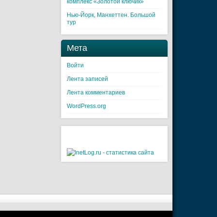
комплекс «Золотой ключик»
Нью-Йорк, Манхеттен. Большой
тур
Мета
Войти
Лента записей
Лента комментариев
WordPress.org