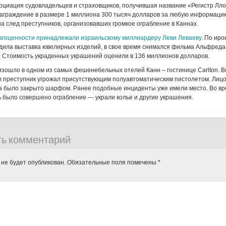
циация судовладельцев и страховщиков, получившая название «Регистр Лло
аграждение в размере 1 миллиона 300 тысяч долларов за любую информацию
а след преступников, организовавших громкое ограбление в Каннах.
гоценности принадлежали израильскому миллиардеру Леви Леваеву
. По иро
одила выставка ювелирных изделий, в свое время снимался фильма Альфреда
 Стоимость украденных украшений оценили в 136 миллионов долларов.
зошло в одном из самых фешенебельных отелей Канн – гостинице Carlton. 
л преступник угрожал присутствующим полуавтоматическим пистолетом. Лиц
 было закрыто шарфом. Ранее подобные инциденты уже имели место. Во вр
 было совершено ограбление — украли колье и другие украшения.
ть комментарий
 не будет опубликован.
Обязательные поля помечены
*