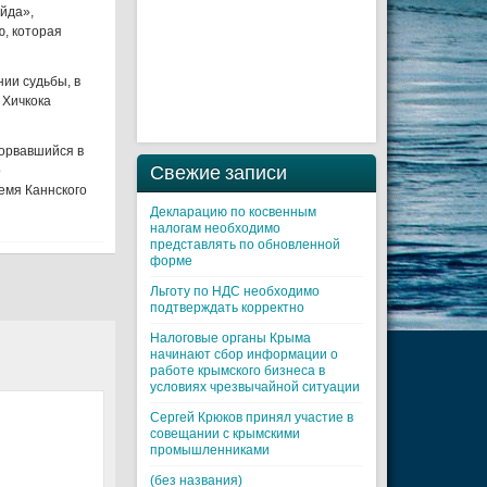
йда»,
, которая
нии судьбы, в
 Хичкока
Ворвавшийся в
Свежие записи
о
емя Каннского
Декларацию по косвенным
налогам необходимо
представлять по обновленной
форме
Льготу по НДС необходимо
подтверждать корректно
Налоговые органы Крыма
начинают сбор информации о
работе крымского бизнеса в
условиях чрезвычайной ситуации
Cергей Крюков принял участие в
совещании с крымскими
промышленниками
(без названия)