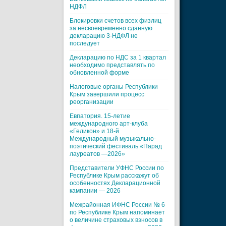
НДФЛ
Блокировки счетов всех физлиц
за несвоевременно сданную
декларацию 3-НДФЛ не
последует
Декларацию по НДС за 1 квартал
необходимо представлять по
обновленной форме
Налоговые органы Республики
Крым завершили процесс
реорганизации
Евпатория. 15-летие
международного арт-клуба
«Геликон» и 18-й
Международный музыкально-
поэтический фестиваль «Парад
лауреатов —2026»
Представители УФНС России по
Республике Крым расскажут об
особенностях Декларационной
кампании — 2026
Межрайонная ИФНС России № 6
по Республике Крым напоминает
о величине страховых взносов в