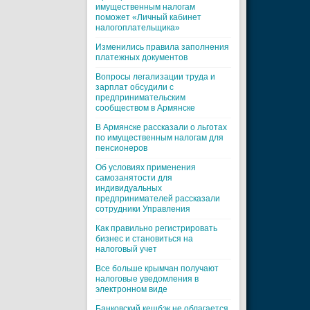
имущественным налогам
поможет «Личный кабинет
налогоплательщика»
Изменились правила заполнения
платежных документов
Вопросы легализации труда и
зарплат обсудили с
предпринимательским
сообществом в Армянске
В Армянске рассказали о льготах
по имущественным налогам для
пенсионеров
Об условиях применения
самозанятости для
индивидуальных
предпринимателей рассказали
сотрудники Управления
Как правильно регистрировать
бизнес и становиться на
налоговый учет
Все больше крымчан получают
налоговые уведомления в
электронном виде
Банковский кешбэк не облагается