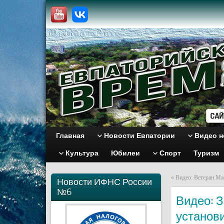
Главная
Новости Евпатории
Видео н
Культура
Юбилеи
Спорт
Туризм
«
Видео: Ветеран Ма
Новости ИФНС России
№6
Видео: 
установ