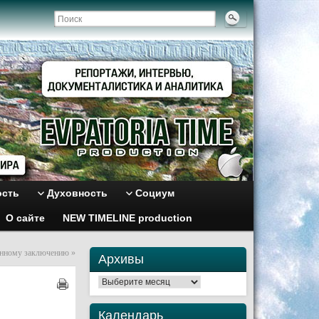
ость
Духовность
Социум
О сайте
NEW TIMELINE production
ненному заключению
»
Архивы
Архивы
Календарь