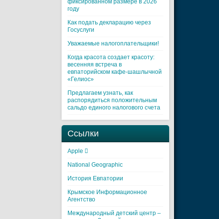
фиксированном размере в 2026
году
Как подать декларацию через
Госуслуги
Уважаемые налогоплательщики!
Когда красота создает красоту:
весенняя встреча в
евпаторийском кафе-шашлычной
«Гелиос»
Предлагаем узнать, как
распорядиться положительным
сальдо единого налогового счета
Ссылки
Apple 
National Geographic
История Евпатории
Крымское Информационное
Агентство
Международный детский центр –