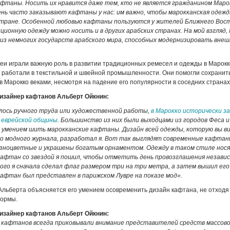
фтаны. Носить их нравится даже тем, кто не является гражданином Маро
нь часто заказывают кафтаны у нас: им важно, чтобы марокканская одеж
стране. Особенной любовью кафтаны пользуются у жителей Ближнего Вос
ионную одежду можно носить и в других арабских странах. На мой взгляд,
 из немногих государств арабского мира, способных модернизировать внеш
еи играли важную роль в развитии традиционных ремесел и одежды в Марокк
 работали в текстильной и швейной промышленности. Они помогли сохранит
в Марокко веками, несмотря на падение его популярности в соседних странах
изайнер кафтанов Альберт Ойкнин:
алось ручного труда или художественной работы,
в Марокко исторически з
 еврейской общины
. Большинство из них были выходцами из городов Феса 
м умением шить марокканские кафтаны. Дизайн всей одежды, которую вы в
о модного журнала, разработал я. Вот так выглядят современные кафтаны
разноцветные и украшены богатым орнаментом. Одежду в таком стиле нося
афтан со звездой я пошил, чтобы отметить день провозглашения незави
ого я сначала сделал флаг размером три на три метра, а затем вышил его
афтан был представлен в парижском Лувре на показе мод».
Альберта объясняется его умением осовременить дизайн кафтана, не отходя 
ормы.
изайнер кафтанов Альберт Ойкнин:
 кафтанов всегда приковывали внимание представителей средств массов