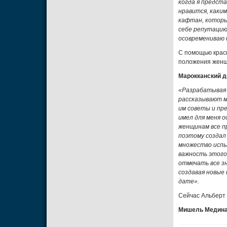
когда я предст
нравится, каки
кафтан, которы
себе репутацию
осовремениваю 
С помощью краси
положения женщ
Марокканский д
«Разрабатывая 
рассказывают мн
им советы и пр
имел для меня о
женщинам все п
поэтому создал
множество испы
важность этого
отмечать все з
создавая новые
дате».
Сейчас Альберт 
Мишель Медин