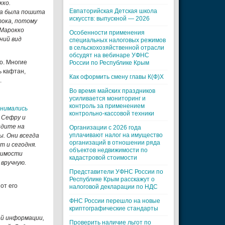
кко.
Евпаторийская Детская школа
да была пошита
искусств: выпускной — 2026
тока, потому
 Марокко
Особенности применения
ний вид
специальных налоговых режимов
в сельскохозяйственной отрасли
обсудят на вебинаре УФНС
о. Многие
России по Республике Крым
ь кафтан,
Как оформить смену главы К(Ф)Х
.
Во время майских праздников
усиливается мониторинг и
контроль за применением
анимались
контрольно-кассовой техники
и Сефру и
идите на
Организации с 2026 года
уплачивают налог на имущество
. Они всегда
организаций в отношении ряда
т и сегодня.
объектов недвижимости по
симости
кадастровой стоимости
 вручную.
Представители УФНС России по
Республике Крым расскажут о
от его
налоговой декларации по НДС
ФНС России перешло на новые
криптографические стандарты
ой информации,
Проверить наличие льгот по