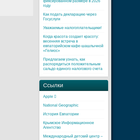
фиксированном размере в 2026
году
Как подать декларацию через
Госуслуги
Уважаемые налогоплательщики!
Когда красота создает красоту:
весенняя встреча в
евпаторийском кафе-шашлычной
«Гелиос»
Предлагаем узнать, как
распорядиться положительным
сальдо единого налогового счета
Ссылки
Apple 
National Geographic
История Евпатории
Крымское Информационное
Агентство
Международный детский центр –