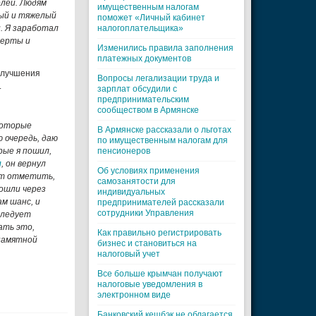
елей. Людям
имущественным налогам
ный и тяжелый
поможет «Личный кабинет
. Я заработал
налогоплательщика»
черты и
Изменились правила заполнения
платежных документов
 улучшения
Вопросы легализации труда и
.
зарплат обсудили с
предпринимательским
сообществом в Армянске
которые
В Армянске рассказали о льготах
ю очередь, даю
по имущественным налогам для
рые я пошил,
пенсионеров
л
, он вернул
Об условиях применения
ет отметить,
самозанятости для
рошли через
индивидуальных
м шанс, и
предпринимателей рассказали
сотрудники Управления
следует
ать это,
Как правильно регистрировать
 памятной
бизнес и становиться на
налоговый учет
Все больше крымчан получают
налоговые уведомления в
электронном виде
Банковский кешбэк не облагается