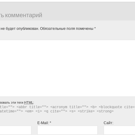
ть комментарий
 не будет опубликован.
Обязательные поля помечены
*
зовать эти теги
HTML
:
tle=""> <abbr title=""> <acronym title=""> <b> <blockquote cite="
atetime=""> <em> <i> <q cite=""> <s> <strike> <strong> 
E-Mail:
*
Сайт: