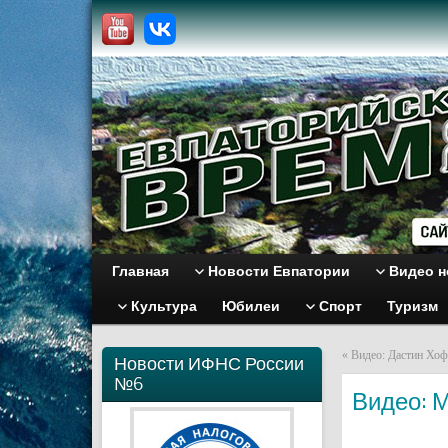
Главная
Новости Евпатории
Видео н
Культура
Юбилеи
Спорт
Туризм
«
Видео: Дастин Хоф
Новости ИФНС России
№6
Видео: 