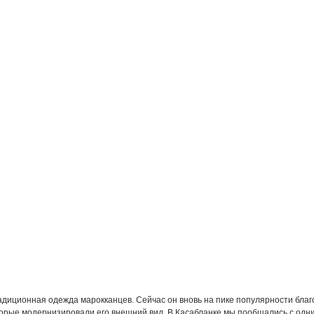
адиционная одежда марокканцев. Сейчас он вновь на пике популярности бла
орые модернизировали его внешний вид. В Касабланке мы пообщались с одн