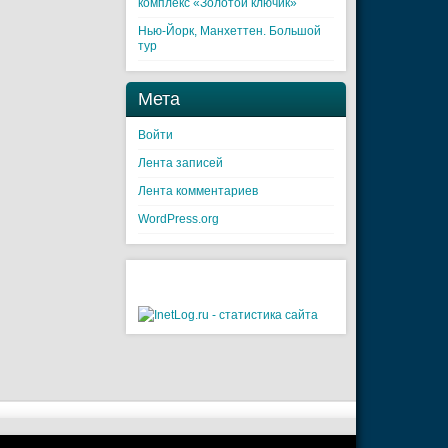
комплекс «Золотой ключик»
Нью-Йорк, Манхеттен. Большой
тур
Мета
Войти
Лента записей
Лента комментариев
WordPress.org