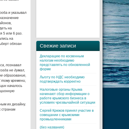
ероба и указывал
 назначение
айонов,
деть на
 5 или 6 раз.
ались на
ьберт обязан
Свежие записи
Декларацию по косвенным
налогам необходимо
представлять по обновленной
са, познавал
форме
когда не думал,
ое образование,
Льготу по НДС необходимо
К тому времени,
подтверждать корректно
нщин началось
Налоговые органы Крыма
иционную
начинают сбор информации о
работе крымского бизнеса в
условиях чрезвычайной ситуации
ным их дизайну.
х странам
Cергей Крюков принял участие в
совещании с крымскими
промышленниками
(без названия)