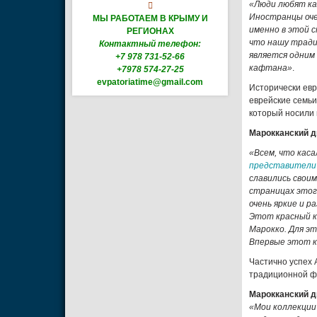
«Люди любят ка

Иностранцы оче
МЫ РАБОТАЕМ В КРЫМУ И
именно в этой 
РЕГИОНАХ
что нашу традиц
Контактный телефон:
является одним
+7 978 731-52-66
кафтана»
.
+7978 574-27-25
evpatoriatime@gmail.com
Исторически евр
еврейские семьи
который носили 
Марокканский д
«Всем, что кас
представители
славились свои
страницах этог
очень яркие и 
Этот красный к
Марокко. Для эт
Впервые этот к
Частично успех 
традиционной ф
Марокканский д
«Мои коллекции