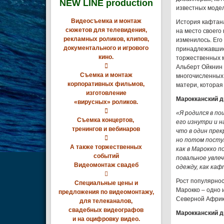
NEW LINE production
известных модел
Видеосъемка и монтаж
История кафтан
сюжетов для телевидения,
на место своего
рекламных роликов, клипов,
изменилось. Его
документального и игрового
принадлежавшие 
кино.
торжественных м

Альберт Ойкнин 
Съемка и монтаж
многочисленных 
корпоративных фильмов,
матери, которая
изготовление
Марокканский д
«вирусных» роликов.

«Я родился в по
Съемка концертов,
его изнутри и н
тренингов и вебинаров
что в один пре

но потом поступ
А также торжественных
как в Марокко п
событий
повальное увле
Видеомонтаж свадеб
одежду, как каф

Рост популярнос
Специальные цены и
Марокко – одно 
предложения по видеомонтажу,
Северной Африки
для телеканалов,
свадебных видеографов
Марокканский д
и на оцифровку видео.