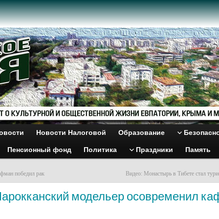
овости
Новости Налоговой
Образование
Безопасн
Пенсионный фонд
Политика
Праздники
Память
фман победил рак
Видео: Монастырь в Тибете стал тури
Марокканский модельер осовременил ка