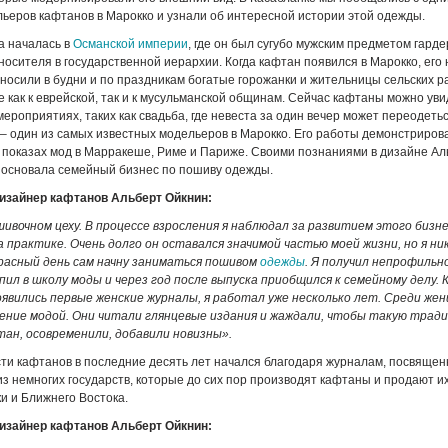
ьеров кафтанов в Марокко и узнали об интересной истории этой одежды.
а началась в
Османской империи
, где он был сугубо мужским предметом гард
 носителя в государственной иерархии. Когда кафтан появился в Марокко, его
 носили в будни и по праздникам богатые горожанки и жительницы сельских р
как к еврейской, так и к мусульманской общинам. Сейчас кафтаны можно уви
ероприятиях, таких как свадьба, где невеста за один вечер может переодеться
– один из самых известных модельеров в Марокко. Его работы демонстриров
показах мод в Марракеше, Риме и Париже. Своими познаниями в дизайне Ал
 основала семейный бизнес по пошиву одежды.
изайнер кафтанов Альберт Ойкнин:
шивочном цеху. В процессе взросления я наблюдал за развитием этого бизне
а практике. Очень долго он оставался значимой частью моей жизни, но я ни
красный день сам начну заниматься пошивом
одежды
. Я получил непрофильн
ил в школу моды и через год после выпуска приобщился к семейному делу. 
оявились первые женские журналы, я работал уже несколько лет. Среди же
чение модой. Они читали глянцевые издания и жаждали, чтобы такую трад
тан, осовременили, добавили новизны».
ти кафтанов в последние десять лет начался благодаря журналам, посвящен
из немногих государств, которые до сих пор производят кафтаны и продают и
 и Ближнего Востока.
изайнер кафтанов Альберт Ойкнин: