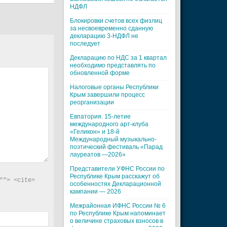
НДФЛ
Блокировки счетов всех физлиц
за несвоевременно сданную
декларацию 3-НДФЛ не
последует
Декларацию по НДС за 1 квартал
необходимо представлять по
обновленной форме
Налоговые органы Республики
Крым завершили процесс
реорганизации
Евпатория. 15-летие
международного арт-клуба
«Геликон» и 18-й
Международный музыкально-
поэтический фестиваль «Парад
лауреатов —2026»
Представители УФНС России по
Республике Крым расскажут об
"> <cite> 
особенностях Декларационной
кампании — 2026
Межрайонная ИФНС России № 6
по Республике Крым напоминает
о величине страховых взносов в