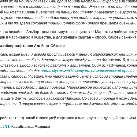
авлял их на модных показах. Они производили настоящий фурор среди зрит
м современным и легким стал кафтан в наши дни. Это совсем не тот длин
й мы могли видеть в детстве на наших родителях и бабушках с дедушками
 и уважение клиентов благодаря тому, что придаю кафтанам уникальные 
их, в то же время сохраняя традиционную форму этого предмета одежды»
.
вых дизайнов Альберт демонстрирует свои чувства к Марокко и добивается
ин в марокканском обществе, а для женщин кафтан – способ самовыражения
изайнер кафтанов Альберт Ойкнин:
свои новые идеи, я всегда прислушиваюсь к мнению марокканских женщин, 
е, во что они любят одеваться и какую одежду хотели бы носить. Я, в сво
едлагаю на выбор несколько различных вариантов. Один из кафтанов, кото
собое значение. Когда
король Мухаммед VI вступил на марокканский престо
рава и свободы. Я решил, что такую важную дату в истории страны следу
 кафтан в честь женщин-воинов, которые на нелегком пути к равенству п
таний и преодолели массу проблем. Марокканское общество дало женщина
 события необходимо было должным образом подчеркнуть. Я считаю, что 
начимые факты, которые касаются Марокко. Со своей стороны я могу сдел
 кафтаны. Я приурочиваю выпуск специальных предметов одежды к каждой
работает над новой коллекцией кафтанов и планирует следующий показ мод.
а,
J
N
1
, Касабланка, Марокко