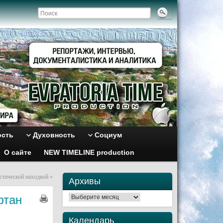
ость
Духовность
Социум
О сайте
NEW TIMELINE production
стической находкой
»
Архивы
фтан
Архивы
Календарь