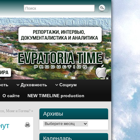
ость
Духовность
Социум
О сайте
NEW TIMELINE production
со, Моне и Гогена?
»
Архивы
нут
Архивы
Календарь