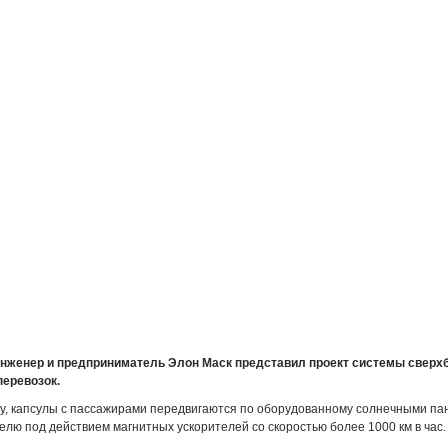
нженер и предприниматель Элон Маск представил проект системы свер
еревозок.
ту, капсулы с пассажирами передвигаются по оборудованному солнечными п
елю под действием магнитных ускорителей со скоростью более 1000 км в час.