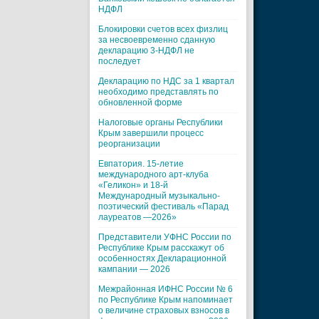
НДФЛ
Блокировки счетов всех физлиц
за несвоевременно сданную
декларацию 3-НДФЛ не
последует
Декларацию по НДС за 1 квартал
необходимо представлять по
обновленной форме
Налоговые органы Республики
Крым завершили процесс
реорганизации
Евпатория. 15-летие
международного арт-клуба
«Геликон» и 18-й
Международный музыкально-
поэтический фестиваль «Парад
лауреатов —2026»
Представители УФНС России по
Республике Крым расскажут об
особенностях Декларационной
кампании — 2026
Межрайонная ИФНС России № 6
по Республике Крым напоминает
о величине страховых взносов в