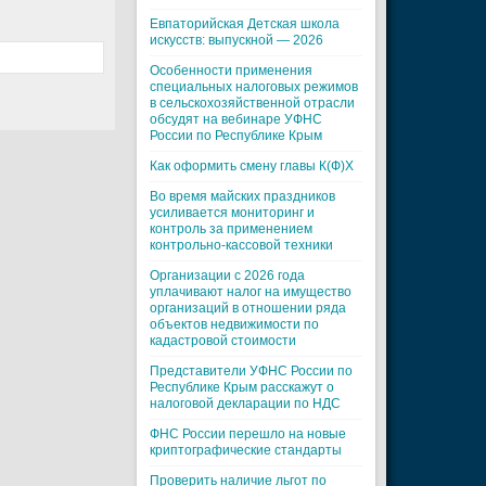
Евпаторийская Детская школа
искусств: выпускной — 2026
Особенности применения
специальных налоговых режимов
в сельскохозяйственной отрасли
обсудят на вебинаре УФНС
России по Республике Крым
Как оформить смену главы К(Ф)Х
Во время майских праздников
усиливается мониторинг и
контроль за применением
контрольно-кассовой техники
Организации с 2026 года
уплачивают налог на имущество
организаций в отношении ряда
объектов недвижимости по
кадастровой стоимости
Представители УФНС России по
Республике Крым расскажут о
налоговой декларации по НДС
ФНС России перешло на новые
криптографические стандарты
Проверить наличие льгот по