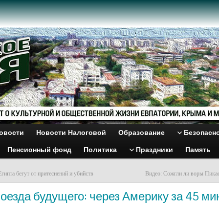
овости
Новости Налоговой
Образование
Безопасн
Пенсионный фонд
Политика
Праздники
Память
гипта бегут от притеснений и убийств
Видео: Сожгли ли воры Пикас
оезда будущего: через Америку за 45 ми