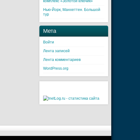
комплекс «Золотой ключик»
Нью-Йорк, Манхеттен. Большой
тур
Мета
Войти
Лента записей
Лента комментариев
WordPress.org