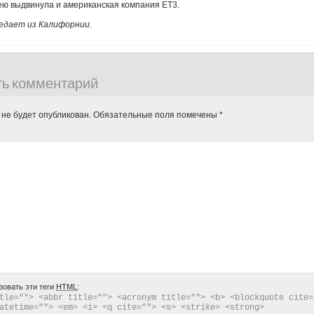
ею выдвинула и американская компания ET3.
едает из Калифорнии.
ть комментарий
 не будет опубликован.
Обязательные поля помечены
*
зовать эти теги
HTML
:
tle=""> <abbr title=""> <acronym title=""> <b> <blockquote cite="
atetime=""> <em> <i> <q cite=""> <s> <strike> <strong> 