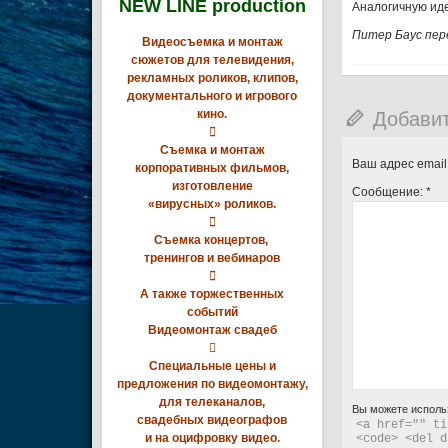
NEW LINE production
Аналогичную ид
Питер Баус пер
Видеосъемка и монтаж
сюжетов для телевидения,
рекламных роликов, клипов,
документального и игрового
Добави
кино.

Съемка и монтаж
Ваш адрес email
корпоративных фильмов,
изготовление
Сообщение:
*
«вирусных» роликов.

Съемка концертов,
тренингов и вебинаров

А также торжественных
событий
Видеомонтаж свадеб

Специальные цены и
предложения по видеомонтажу,
для телеканалов,
Вы можете исполь
свадебных видеографов
<a href="" ti
и на оцифровку видео.
<code> <del d