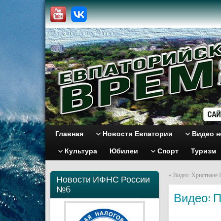
Главная
Новости Евпатории
Видео н
Культура
Юбилеи
Спорт
Туризм
«
Видео: Христиане Е
Новости ИФНС России
№6
Видео: П