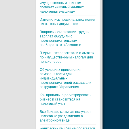
имущественным налогам
поможет «Личный кабинет
налогоплательщика»
Изменились правила заполнения
платежных документов
Вопросы легализации труда и
зарплат обсудили с
предпринимательским
сообществом в Армянске
В Армянске рассказали о льготах
по имущественным налогам для
пенсионеров
Об условиях применения
самозанятости для
индивидуальных
предпринимателей рассказали
сотрудники Управления
Как правильно регистрировать
бизнес и становиться на
налоговый учет
Все больше крымчан получают
налоговые уведомления в
электронном виде
Банковский кешбэк не облагается