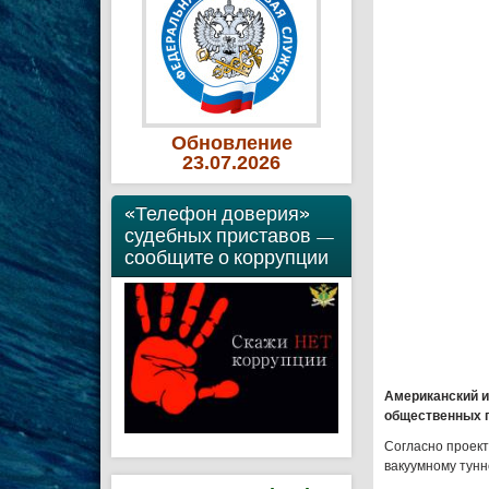
Обновление
23
.07
.2026
«Телефон доверия»
судебных приставов —
сообщите о коррупции
Американский и
общественных п
Согласно проек
вакуумному тунн