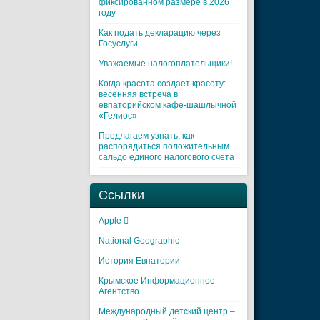
фиксированном размере в 2026
году
Как подать декларацию через
Госуслуги
Уважаемые налогоплательщики!
Когда красота создает красоту:
весенняя встреча в
евпаторийском кафе-шашлычной
«Гелиос»
Предлагаем узнать, как
распорядиться положительным
сальдо единого налогового счета
Ссылки
Apple 
National Geographic
История Евпатории
Крымское Информационное
Агентство
Международный детский центр –