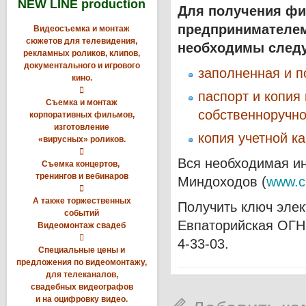
NEW LINE production
Для получения фи
предпринимателем
Видеосъемка и монтаж
сюжетов для телевидения,
необходимы след
рекламных роликов, клипов,
документального и игрового
заполненная и п
кино.

паспорт и копия
Съемка и монтаж
собственноручно
корпоративных фильмов,
изготовление
копия учетной к
«вирусных» роликов.

Вся необходимая и
Съемка концертов,
тренингов и вебинаров
Миндоходов (
www.c

А также торжественных
Получить ключ элек
событий
Евпаторийская ОГНИ
Видеомонтаж свадеб

4-33-03.
Специальные цены и
предложения по видеомонтажу,
для телеканалов,
свадебных видеографов
и на оцифровку видео.