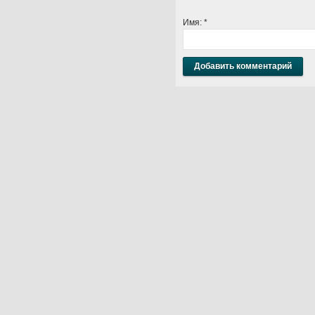
Имя:
*