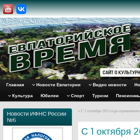
Главная
Новости Евпатории
Видео новости
Но
Культура
Юбилеи
Спорт
Туризм
Пенсионн
«
С 1 сентября 2013 года ограничиваю
Новости ИФНС России
№6
С 1 октября 