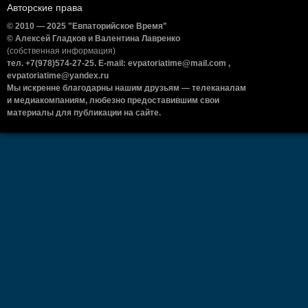
Авторские права
© 2010 — 2025 "Евпаторийское Время"
© Алексей Гладков и Валентина Лавренко
(собственная информация)
тел. +7(978)574-27-25. E-mail: evpatoriatime@mail.com ,
evpatoriatime@yandex.ru
Мы искренне благодарны нашим друзьям — телеканалам
и медиакомпаниям, любезно предоставившим свои
материалы для публикации на сайте.