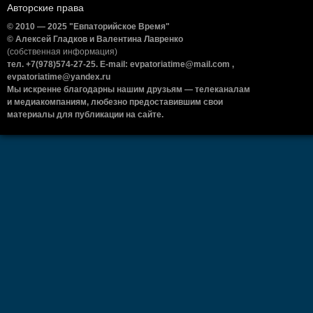
Авторские права
© 2010 — 2025 "Евпаторийское Время"
© Алексей Гладков и Валентина Лавренко
(собственная информация)
тел. +7(978)574-27-25. E-mail: evpatoriatime@mail.com ,
evpatoriatime@yandex.ru
Мы искренне благодарны нашим друзьям — телеканалам
и медиакомпаниям, любезно предоставившим свои
материалы для публикации на сайте.