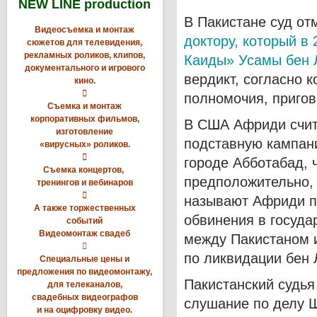
NEW LINE production
В Пакистане суд о
Видеосъемка и монтаж
доктору, который в
сюжетов для телевидения,
рекламных роликов, клипов,
Каиды» Усамы бен 
документального и игрового
вердикт, согласно 
кино.

полномочия, приго
Съемка и монтаж
корпоративных фильмов,
В США Африди счита
изготовление
подставную кампан
«вирусных» роликов.

городе Абботабад, ч
Съемка концертов,
предположительно, 
тренингов и вебинаров

называют Африди п
А также торжественных
обвинения в госуда
событий
Видеомонтаж свадеб
между Пакистаном 

по ликвидации бен 
Специальные цены и
предложения по видеомонтажу,
Пакистанский судь
для телеканалов,
свадебных видеографов
слушание по делу 
и на оцифровку видео.