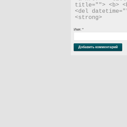
title=""> <b> <
<del datetime="
<strong> 
Имя:
*