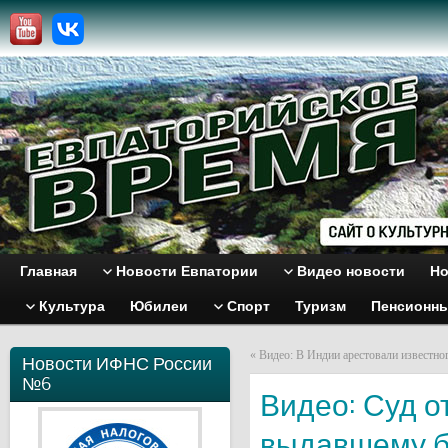
Главная
Новости Евпатории
Видео новости
Но
Культура
Юбилеи
Спорт
Туризм
Пенсионн
«
Видео: В Индии арестовали известно
Новости ИФНС России
№6
Видео: Суд о
выдавшему б