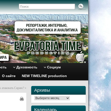
ость
Духовность
Социум
О сайте
NEW TIMELINE production
 атаковать Сирию?
»
Архивы
Архивы
Календарь