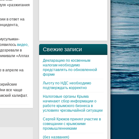
 для «разжигания
ии в ответ на
инцидента,
мусульман-
появилось
видео,
Свежие записи
одозревали в
рикивали «Аллах
Декларацию по косвенным
налогам необходимо
представлять по обновленной
е в апреле на
форме
Льготу по НДС необходимо
сирийские
подтверждать корректно
Они все чаще
амский халифат.
Налоговые органы Крыма
начинают сбор информации о
работе крымского бизнеса в
условиях чрезвычайной ситуации
Cергей Крюков принял участие в
совещании с крымскими
промышленниками
(без названия)