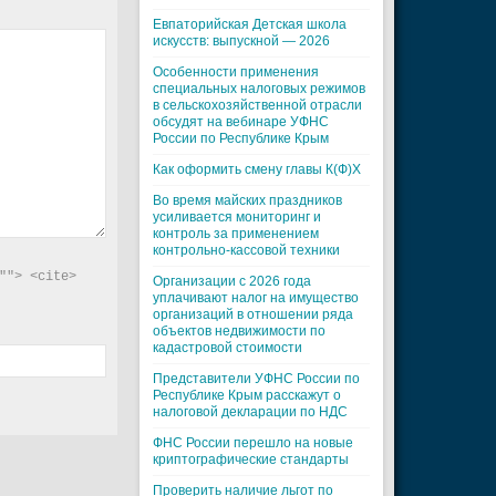
Евпаторийская Детская школа
искусств: выпускной — 2026
Особенности применения
специальных налоговых режимов
в сельскохозяйственной отрасли
обсудят на вебинаре УФНС
России по Республике Крым
Как оформить смену главы К(Ф)Х
Во время майских праздников
усиливается мониторинг и
контроль за применением
контрольно-кассовой техники
"> <cite> 
Организации с 2026 года
уплачивают налог на имущество
организаций в отношении ряда
объектов недвижимости по
кадастровой стоимости
Представители УФНС России по
Республике Крым расскажут о
налоговой декларации по НДС
ФНС России перешло на новые
криптографические стандарты
Проверить наличие льгот по