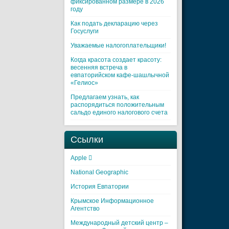
фиксированном размере в 2026
году
Как подать декларацию через
Госуслуги
Уважаемые налогоплательщики!
Когда красота создает красоту:
весенняя встреча в
евпаторийском кафе-шашлычной
«Гелиос»
Предлагаем узнать, как
распорядиться положительным
сальдо единого налогового счета
Ссылки
Apple 
National Geographic
История Евпатории
Крымское Информационное
Агентство
Международный детский центр –