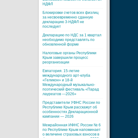
НДФЛ
Блокировки счетов всех физлиц
за несвоевременно сданную
декларацию 3-НДФЛ не
последует
Декларацию по НДС за 1 квартал
необходимо представлять по
обновленной форме
Налоговые органы Республики
Крым завершили процесс
реорганизации
Евпатория. 15-летие
международного арт-клуба
«Геликон» и 18-й
Международный музыкально-
поэтический фестиваль «Парад
лауреатов —2026»
Представители УФНС России по
Республике Крым расскажут об
особенностях Декларационной
кампании — 2026
Межрайонная ИФНС России № 6
по Республике Крым напоминает
о величине страховых взносов в