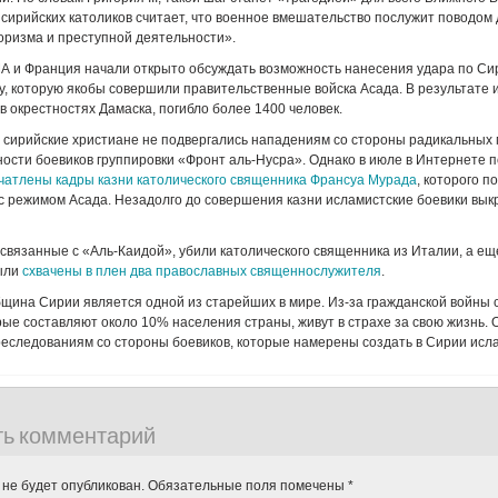
сирийских католиков считает, что военное вмешательство послужит поводом
оризма и преступной деятельности».
А и Франция начали открыто обсуждать возможность нанесения удара по Сир
у, которую якобы совершили правительственные войска Асада. В результате 
 окрестностях Дамаска, погибло более 1400 человек.
 сирийские христиане не подвергались нападениям со стороны радикальных 
тности боевиков группировки «Фронт аль-Нусра». Однако в июле в Интернете 
чатлены кадры казни католического священника Франсуа Мурада
, которого п
с режимом Асада. Незадолго до совершения казни исламистские боевики вык
 связанные с «Аль-Каидой», убили католического священника из Италии, а ещ
ыли
схвачены в плен два православных священнослужителя
.
щина Сирии является одной из старейших в мире. Из-за гражданской войны 
рые составляют около 10% населения страны, живут в страхе за свою жизнь. 
еследованиям со стороны боевиков, которые намерены создать в Сирии исл
ть комментарий
 не будет опубликован.
Обязательные поля помечены
*