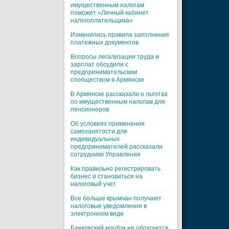
имущественным налогам
поможет «Личный кабинет
налогоплательщика»
Изменились правила заполнения
платежных документов
Вопросы легализации труда и
зарплат обсудили с
предпринимательским
сообществом в Армянске
В Армянске рассказали о льготах
по имущественным налогам для
пенсионеров
Об условиях применения
самозанятости для
индивидуальных
предпринимателей рассказали
сотрудники Управления
Как правильно регистрировать
бизнес и становиться на
налоговый учет
Все больше крымчан получают
налоговые уведомления в
электронном виде
Банковский кешбэк не облагается