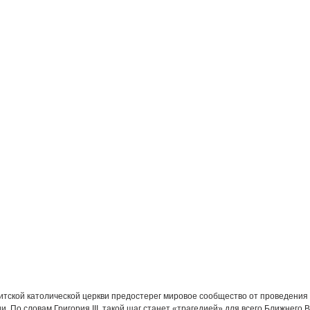
тской католической церкви предостерег мировое сообщество от проведения
. По словам Григория III, такой шаг станет «трагедией» для всего Ближнего В