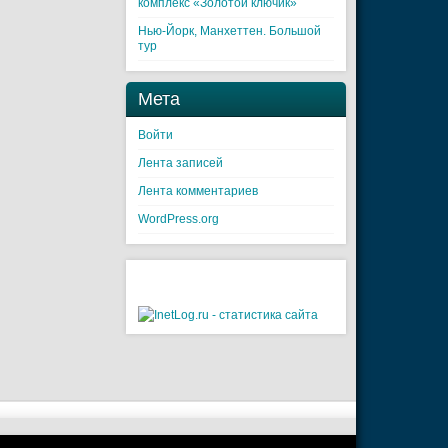
комплекс «Золотой ключик»
Нью-Йорк, Манхеттен. Большой
тур
Мета
Войти
Лента записей
Лента комментариев
WordPress.org