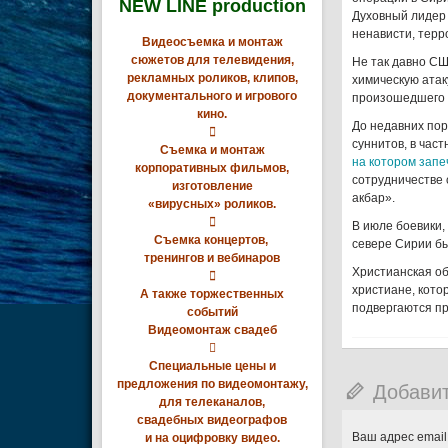
NEW LINE production
Духовный лидер 
ненависти, терр
Видеосъемка и монтаж
сюжетов для телевидения,
Не так давно СШ
рекламных роликов, клипов,
химическую атак
документального и игрового
произошедшего в
кино.
До недавних пор

суннитов, в час
Съемка и монтаж
на котором запе
корпоративных фильмов,
сотрудничестве 
изготовление
акбар».
«вирусных» роликов.

В июле боевики,
Съемка концертов,
севере Сирии б
тренингов и вебинаров
Христианская об

христиане, кото
А также торжественных
подвергаются пр
событий
Видеомонтаж свадеб

Специальные цены и
предложения по видеомонтажу,
Добави
для телеканалов,
свадебных видеографов
Ваш адрес email
и на оцифровку видео.