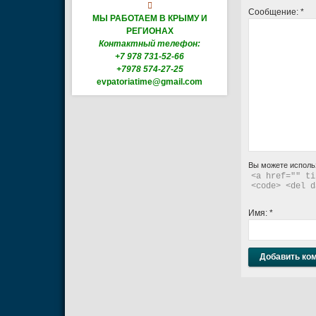

Сообщение:
*
МЫ РАБОТАЕМ В КРЫМУ И
РЕГИОНАХ
Контактный телефон:
+7 978 731-52-66
+7978 574-27-25
evpatoriatime@gmail.com
Вы можете исполь
<a href="" ti
<code> <del d
Имя:
*