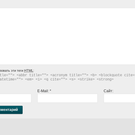
зовать эти теги
HTML
:
tle=""> <abbr title=""> <acronym title=""> <b> <blockquote cite="
atetime=""> <em> <i> <q cite=""> <s> <strike> <strong> 
E-Mail:
*
Сайт: