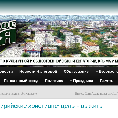
овости
Новости Налоговой
Образование
Безопасн
Пенсионный фонд
Политика
Праздники
Память
прошла лекция об иудаизме
Видео: Сын Асада призвал США
ирийские христиане: цель – выжить