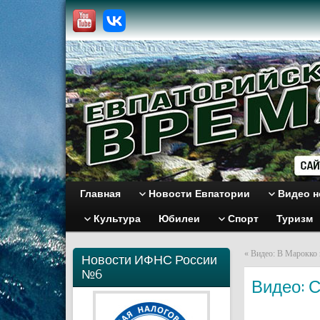
Главная
Новости Евпатории
Видео н
Культура
Юбилеи
Спорт
Туризм
«
Видео: В Марокко 
Новости ИФНС России
№6
Видео: С