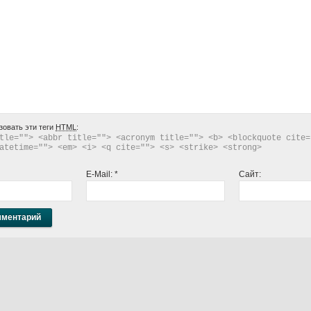
зовать эти теги
HTML
:
tle=""> <abbr title=""> <acronym title=""> <b> <blockquote cite="
atetime=""> <em> <i> <q cite=""> <s> <strike> <strong> 
E-Mail:
*
Сайт: