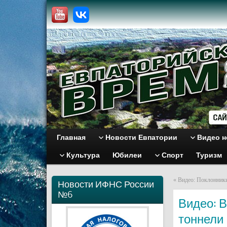
Главная
Новости Евпатории
Видео н
Культура
Юбилеи
Спорт
Туризм
«
Видео: Поклонники
Новости ИФНС России
№6
Видео: 
тоннели