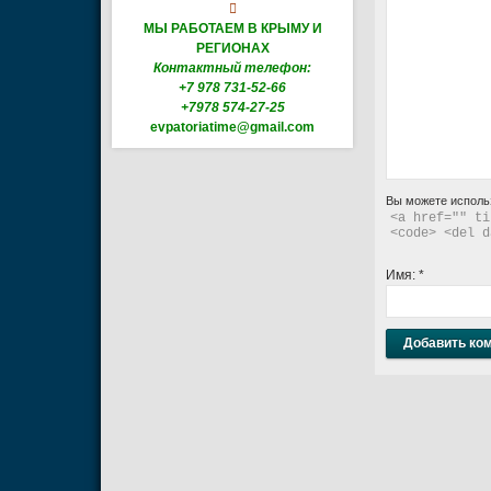

МЫ РАБОТАЕМ В КРЫМУ И
РЕГИОНАХ
Контактный телефон:
+7 978 731-52-66
+7978 574-27-25
evpatoriatime@gmail.com
Вы можете исполь
<a href="" ti
<code> <del d
Имя:
*