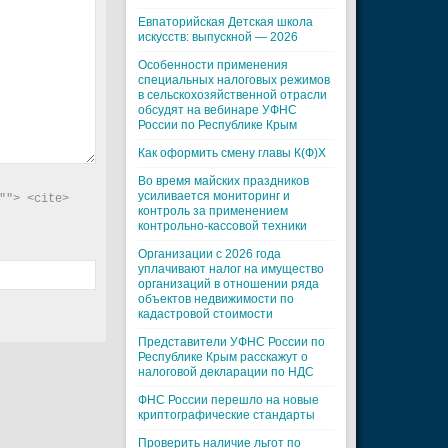
Евпаторийская Детская школа
искусств: выпускной — 2026
Особенности применения
специальных налоговых режимов
в сельскохозяйственной отрасли
обсудят на вебинаре УФНС
России по Республике Крым
Как оформить смену главы К(Ф)Х
Во время майских праздников
усиливается мониторинг и
"> <cite> 
контроль за применением
контрольно-кассовой техники
Организации с 2026 года
уплачивают налог на имущество
организаций в отношении ряда
объектов недвижимости по
кадастровой стоимости
Представители УФНС России по
Республике Крым расскажут о
налоговой декларации по НДС
ФНС России перешло на новые
криптографические стандарты
Проверить наличие льгот по