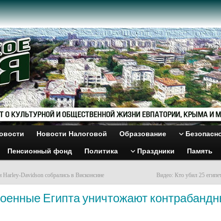
овости
Новости Налоговой
Образование
Безопасн
Пенсионный фонд
Политика
Праздники
Память
 Harley-Davidson собрались в Висконсине
Видео: Кто убил 25 египе
Военные Египта уничтожают контрабанд