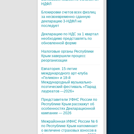
НДФЛ
Блокировки счетов всех физлиц
за несвоевременно сданную
декларацию 3-НДФЛ не
последует
Декларацию по НДС за 1 квартал
необходимо представлять по
обновленной форме
Налоговые органы Республики
Крым завершили процесс
реорганизации
Евпатория. 15-летие
международного арт-клуба
«Геликон» и 18-й
Международный музыкально-
поэтический фестиваль «Парад
лауреатов —2026»
Представители УФНС России по
Республике Крым расскажут об
особенностях Декларационной
кампании — 2026
Межрайонная ИФНС России № 6
по Республике Крым напоминает
о величине страховых взносов в