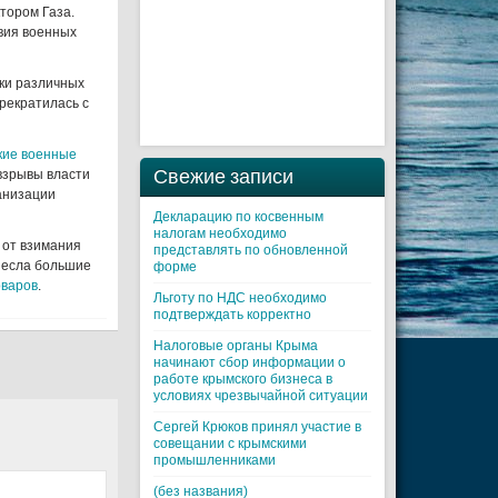
тором Газа.
вия военных
ки различных
прекратилась с
кие военные
Свежие записи
 взрывы власти
анизации
Декларацию по косвенным
налогам необходимо
 от взимания
представлять по обновленной
несла большие
форме
оваров
.
Льготу по НДС необходимо
подтверждать корректно
Налоговые органы Крыма
начинают сбор информации о
работе крымского бизнеса в
условиях чрезвычайной ситуации
Cергей Крюков принял участие в
совещании с крымскими
промышленниками
(без названия)