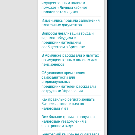
имущественным налогам
поможет «Личный кабинет
налогоплательщика»
Изменились правила заполнения
платежных документов
Вопросы легализации труда и
зарплат обсудили с
предпринимательским
сообществом в Армянске
В Армянске рассказали о льготах
по имущественным налогам для
пенсионеров
Об условиях применения
самозанятости для
индивидуальных
предпринимателей рассказали
сотрудники Управления
Как правильно регистрировать
бизнес и становиться на
налоговый учет
Все больше крымчан получают
налоговые уведомления в
электронном виде
Банковский кешбэк не облагается