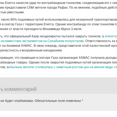
ы Египта нанесли удар по контрабандным тоннелям, соединяющим его с сек
ию предоставили СМИ жители города Рафах. По их мнению, подобные дейст
стью уместными.
 около 80% подземных путей использовались для незаконной транспортиров
я в сектор Газа с территории Египта. Однако контрабанда по этим тоннелям 
нения от власти президента Мохаммеда Мурси 3 июля.
ь, что официальный Каир неоднократно пытался закрыть тоннели, а
египетс
 исламистских экстремистов на Синайском полуострове
. Ответственность за
т на боевиков ХАМАС. В свою очередь, представители этой палестинской орг
причастность к вооруженным нападениям.
ормация, что правящая в секторе Газа организация ХАМАС получала доходы
рабандные товары. Однако после закрытия подземных путей организация по
тки, а
обычные жители столкнулись с заметным ростом цен на многие виды т
ть комментарий
 не будет опубликован.
Обязательные поля помечены
*