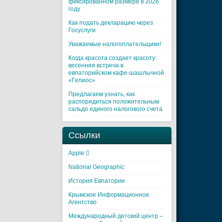
фиксированном размере в 2026
году
Как подать декларацию через
Госуслуги
Уважаемые налогоплательщики!
Когда красота создает красоту:
весенняя встреча в
евпаторийском кафе-шашлычной
«Гелиос»
Предлагаем узнать, как
распорядиться положительным
сальдо единого налогового счета
Ссылки
Apple 
National Geographic
История Евпатории
Крымское Информационное
Агентство
Международный детский центр –