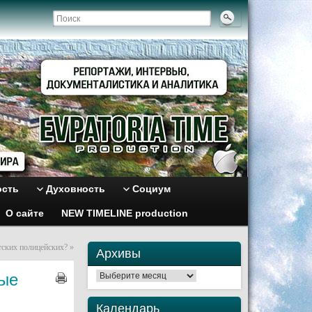
ость
Духовность
Социум
О сайте
NEW TIMELINE production
тских полицейских?
»
Архивы
ные
Архивы
Календарь