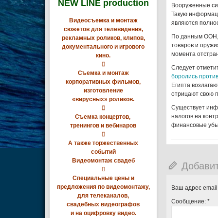
NEW LINE production
Вооруженные сил
Такую информац
Видеосъемка и монтаж
являются полно
сюжетов для телевидения,
По данным ООН,
рекламных роликов, клипов,
товаров и оружи
документального и игрового
момента отстра
кино.

Следует отметит
Съемка и монтаж
боролись против
корпоративных фильмов,
Египта возлагаю
изготовление
отрицают свою 
«вирусных» роликов.
Существует инф

налогов на конт
Съемка концертов,
финансовые убы
тренингов и вебинаров

А также торжественных
событий
Видеомонтаж свадеб
Добави

Специальные цены и
предложения по видеомонтажу,
Ваш адрес email
для телеканалов,
Сообщение:
*
свадебных видеографов
и на оцифровку видео.