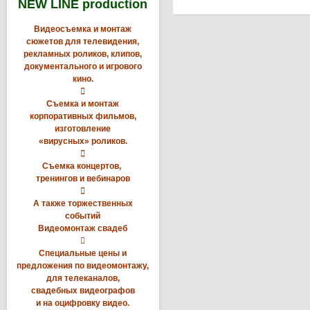
NEW LINE production
Видеосъемка и монтаж
сюжетов для телевидения,
рекламных роликов, клипов,
документального и игрового
кино.

Съемка и монтаж
корпоративных фильмов,
изготовление
«вирусных» роликов.

Съемка концертов,
тренингов и вебинаров

А также торжественных
событий
Видеомонтаж свадеб

Специальные цены и
предложения по видеомонтажу,
для телеканалов,
свадебных видеографов
и на оцифровку видео.