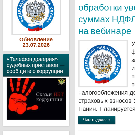
обработки у
суммах НДФЛ 
на вебинаре
Обновление
У
23
.07
.2026
ф
«Телефон доверия»
з
судебных приставов —
и
сообщите о коррупции
п
п
налогообложения д
страховых взносов
Панин. Планируется
Читать далее »