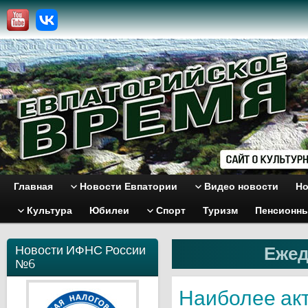
Главная
Новости Евпатории
Видео новости
Но
Культура
Юбилеи
Спорт
Туризм
Пенсионн
Новости ИФНС России
Ежед
№6
Наиболее ак