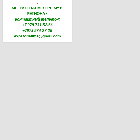

МЫ РАБОТАЕМ В КРЫМУ И
РЕГИОНАХ
Контактный телефон:
+7 978 731-52-66
+7978 574-27-25
evpatoriatime@gmail.com