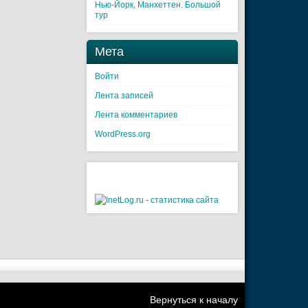
Нью-Йорк, Манхеттен. Большой
тур
Мета
Войти
Лента записей
Лента комментариев
WordPress.org
Вернуться к началу