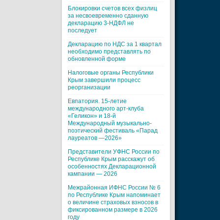
Блокировки счетов всех физлиц
за несвоевременно сданную
декларацию 3-НДФЛ не
последует
Декларацию по НДС за 1 квартал
необходимо представлять по
обновленной форме
Налоговые органы Республики
Крым завершили процесс
реорганизации
Евпатория. 15-летие
международного арт-клуба
«Геликон» и 18-й
Международный музыкально-
поэтический фестиваль «Парад
лауреатов —2026»
Представители УФНС России по
Республике Крым расскажут об
особенностях Декларационной
кампании — 2026
Межрайонная ИФНС России № 6
по Республике Крым напоминает
о величине страховых взносов в
фиксированном размере в 2026
году