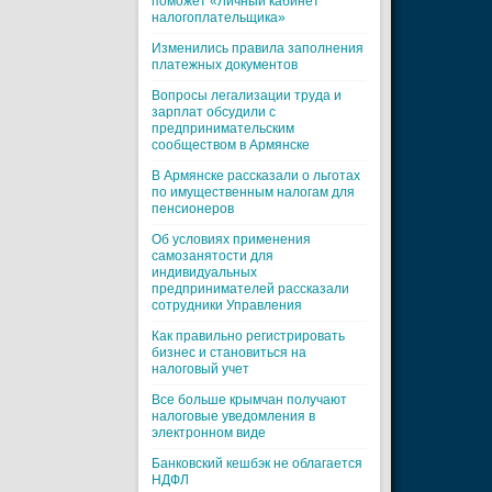
поможет «Личный кабинет
налогоплательщика»
Изменились правила заполнения
платежных документов
Вопросы легализации труда и
зарплат обсудили с
предпринимательским
сообществом в Армянске
В Армянске рассказали о льготах
по имущественным налогам для
пенсионеров
Об условиях применения
самозанятости для
индивидуальных
предпринимателей рассказали
сотрудники Управления
Как правильно регистрировать
бизнес и становиться на
налоговый учет
Все больше крымчан получают
налоговые уведомления в
электронном виде
Банковский кешбэк не облагается
НДФЛ