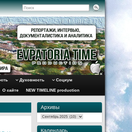
ость
Духовность
Социум
О сайте
NEW TIMELINE production
Архивы
Архивы
Календарь