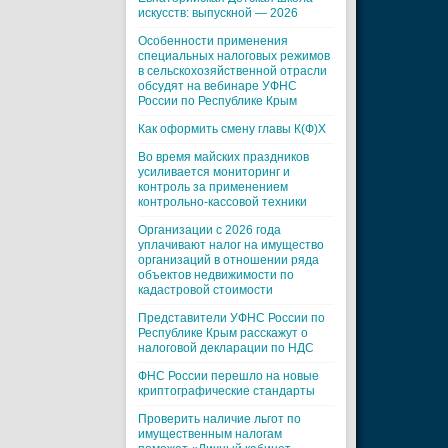
искусств: выпускной — 2026
Особенности применения
специальных налоговых режимов
в сельскохозяйственной отрасли
обсудят на вебинаре УФНС
России по Республике Крым
Как оформить смену главы К(Ф)Х
Во время майских праздников
усиливается мониторинг и
контроль за применением
контрольно-кассовой техники
Организации с 2026 года
уплачивают налог на имущество
организаций в отношении ряда
объектов недвижимости по
кадастровой стоимости
Представители УФНС России по
Республике Крым расскажут о
налоговой декларации по НДС
ФНС России перешло на новые
криптографические стандарты
Проверить наличие льгот по
имущественным налогам