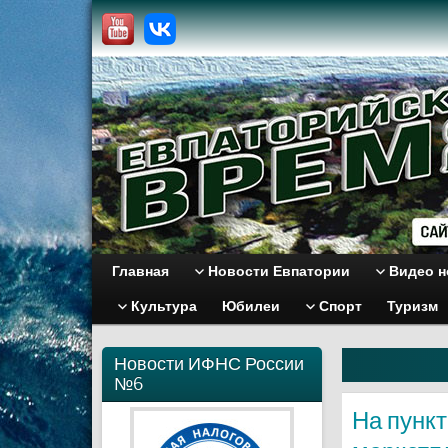
Главная
Новости Евпатории
Видео н
Культура
Юбилеи
Спорт
Туризм
Новости ИФНС России
№6
На пункт