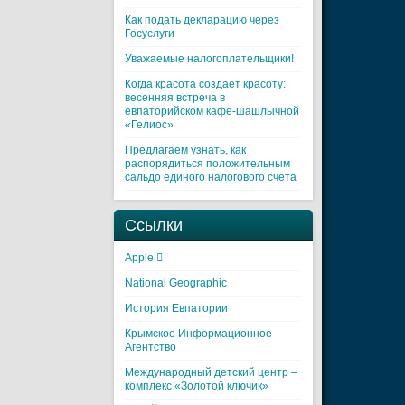
Как подать декларацию через
Госуслуги
Уважаемые налогоплательщики!
Когда красота создает красоту:
весенняя встреча в
евпаторийском кафе-шашлычной
«Гелиос»
Предлагаем узнать, как
распорядиться положительным
сальдо единого налогового счета
Ссылки
Apple 
National Geographic
История Евпатории
Крымское Информационное
Агентство
Международный детский центр –
комплекс «Золотой ключик»