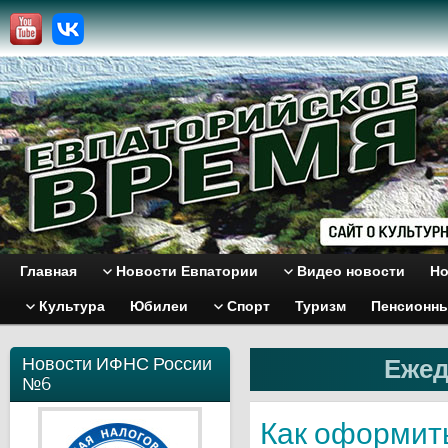
Главная
Новости Евпатории
Видео новости
Но
Культура
Юбилеи
Спорт
Туризм
Пенсионн
Новости ИФНС России
Ежед
№6
Как оформить