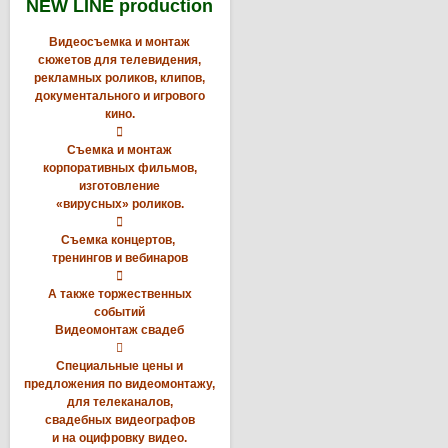
NEW LINE production
Видеосъемка и монтаж
сюжетов для телевидения,
рекламных роликов, клипов,
документального и игрового
кино.

Съемка и монтаж
корпоративных фильмов,
изготовление
«вирусных» роликов.

Съемка концертов,
тренингов и вебинаров

А также торжественных
событий
Видеомонтаж свадеб

Специальные цены и
предложения по видеомонтажу,
для телеканалов,
свадебных видеографов
и на оцифровку видео.