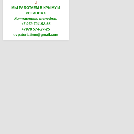

МЫ РАБОТАЕМ В КРЫМУ И
РЕГИОНАХ
Контактный телефон:
+7 978 731-52-66
+7978 574-27-25
evpatoriatime@gmail.com