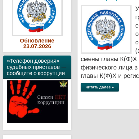
У
г
с
о
Обновление
с
23
.07
.2026
(
смены главы К(Ф)Х 
«Телефон доверия»
судебных приставов —
физического лица 
сообщите о коррупции
главы К(Ф)Х и реги
Читать далее »