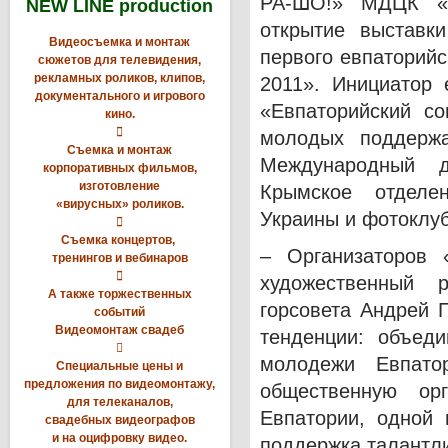
РА-ШО!» МДЦК «З
NEW LINE production
открытие выставк
Видеосъемка и монтаж
первого евпаторий
сюжетов для телевидения,
рекламных роликов, клипов,
2011». Инициатор 
документального и игрового
«Евпаторийский с
кино.

молодых поддержа
Съемка и монтаж
Международный д
корпоративных фильмов,
изготовление
Крымское отделе
«вирусных» роликов.
Украины и фотоклу

Съемка концертов,
– Организаторов
тренингов и вебинаров

художественный р
А также торжественных
горсовета Андрей 
событий
Видеомонтаж свадеб
тенденции: объеди

молодежи Евпато
Специальные цены и
предложения по видеомонтажу,
общественную ор
для телеканалов,
Евпатории, одной 
свадебных видеографов
и на оцифровку видео.
поддержка талантл