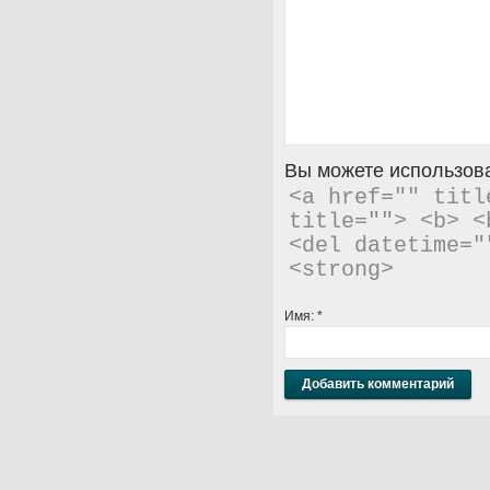
Вы можете использова
<a href="" titl
title=""> <b> <
<del datetime="
<strong> 
Имя:
*