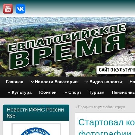
Главная
Новости Евпатории
Видео новости
Но
Культура
Юбилеи
Спорт
Туризм
Пенсионн
«
Подарили миру любовь сердец
Новости ИФНС России
№6
Стартовал к
фотографии