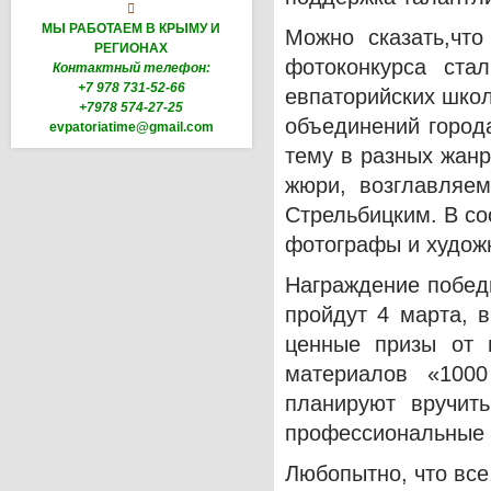

МЫ РАБОТАЕМ В КРЫМУ И
Можно сказать,что
РЕГИОНАХ
фотоконкурса ста
Контактный телефон:
+7 978 731-52-66
евпаторийских школ
+7978 574-27-25
объединений город
evpatoriatime@gmail.com
тему в разных жанр
жюри, возглавляем
Стрельбицким. В с
фотографы и художн
Награждение победи
пройдут 4 марта, 
ценные призы от 
материалов «1000
планируют вручить
профессиональные о
Любопытно, что все