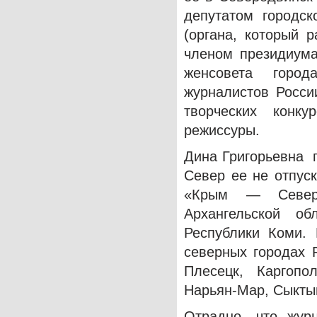
депутатом городск
(органа, который 
членом президиума
женсовета горо
журналистов Росси
творческих конк
режиссуры.
Дина Григорьевна п
Север ее не отпус
«Крым — Север»
Архангельской о
Республики Коми. 
северных городах Р
Плесецк, Каргопол
Нарьян-Мар, Сыктыв
Отрадно, что жур