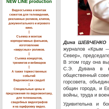
NEW LINE production
Видеосъемка и монтаж
сюжетов для телевидения,
рекламных роликов, клипов,
документального и игрового
кино.

Съемка и монтаж
корпоративных фильмов,
Дина ШЕВЧЕНК
изготовление
журналов «Крым —
«вирусных» роликов.

Север», председат
Съемка концертов,
В этом году она в
тренингов и вебинаров

С.Э. Дувана в н
А также торжественных
общественный сове
событий
Видеомонтаж свадеб
горсовета, объеди

общин города, и Е
Специальные цены и
предложения по видеомонтажу,
войны, труда и вое
для телеканалов,
свадебных видеографов
Удивительна и бо
и на оцифровку видео.