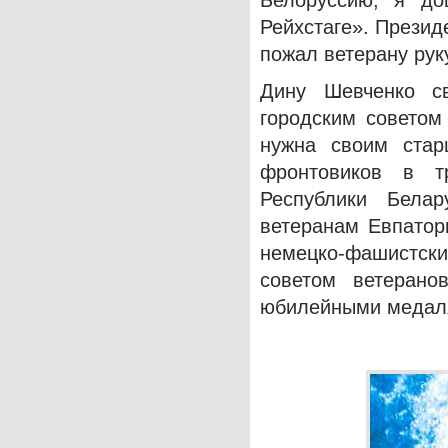
Белоруссию, я д
Рейхстаге». Презид
пожал ветерану рук
Дину Шевченко с
городским советом 
нужна своим стар
фронтовиков в т
Республики Бела
ветеранам Евпатор
немецко-фашистски
советом ветерано
юбилейными медал