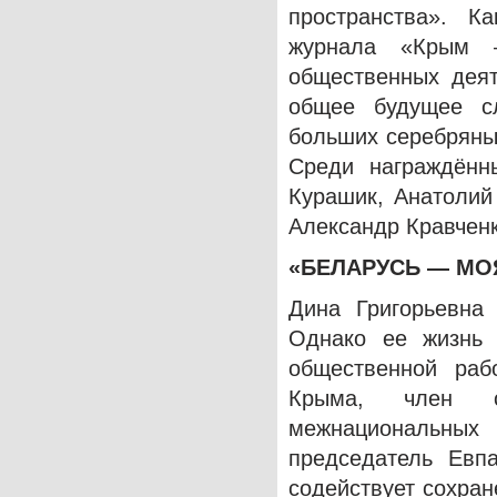
пространства». К
журнала «Крым 
общественных деят
общее будущее с
больших серебряны
Среди награждённ
Курашик, Анатолий
Александр Кравчен
«БЕЛАРУСЬ — МО
Дина Григорьевна
Однако ее жизнь
общественной раб
Крыма, член о
межнациональны
председатель Евп
содействует сохран