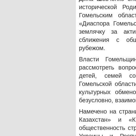
исторической Род
Гомельским облас
«Диаспора Гомельс
землячку за акт
сближения с общ
рубежом.
Власти Гомельщи
рассмотреть вопр
детей, семей со
Гомельской област
культурных обмено
безусловно, взаим
Намечено на стра
Казахстан» и «
общественность ст