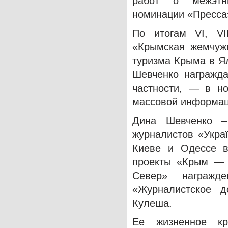
работ о межэтн
номинации «Пресса
По итогам VI, VII
«Крымская жемчужи
туризма Крыма в Я
Шевченко награжд
частности, — в н
массовой информац
Дина Шевченко – 
журналистов «Укра
Киеве и Одессе в
проекты «Крым — 
Север» награжд
«Журналистское д
Кулеша.
Ее жизненное кр