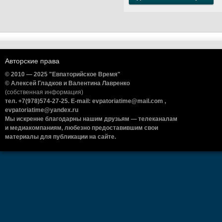
Авторские права
© 2010 — 2025 "Евпаторийское Время"
© Алексей Гладков и Валентина Лавренко
(собственная информация)
тел. +7(978)574-27-25. E-mail: evpatoriatime@mail.com ,
evpatoriatime@yandex.ru
Мы искренне благодарны нашим друзьям — телеканалам
и медиакомпаниям, любезно предоставившим свои
материалы для публикации на сайте.