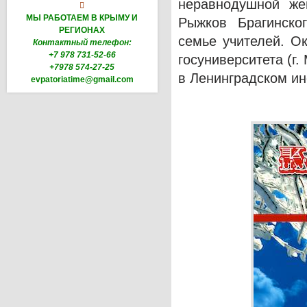
неравнодушной же

МЫ РАБОТАЕМ В КРЫМУ И
Рыжков Брагинско
РЕГИОНАХ
семье учителей. О
Контактный телефон:
+7 978 731-52-66
госуниверситета (г
+7978 574-27-25
в Ленинградском ин
evpatoriatime@gmail.com