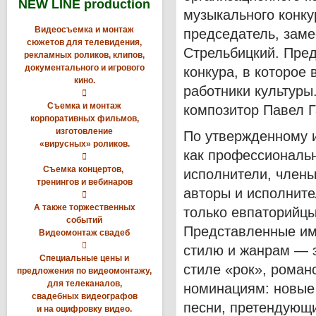
NEW LINE production
музыкального конку
Видеосъемка и монтаж
председатель, заме
сюжетов для телевидения,
Стрельбицкий. Пред
рекламных роликов, клипов,
документального и игрового
конкура, в которое
кино.
работники культуры

Съемка и монтаж
композитор Павел Г
корпоративных фильмов,
изготовление
По утвержденному 
«вирусных» роликов.
как профессиональн

Съемка концертов,
исполнители, члены
тренингов и вебинаров
авторы и исполните

А также торжественных
только евпаторийцы
событий
Представленные им
Видеомонтаж свадеб

стилю и жанрам — э
Специальные цены и
стиле «рок», роман
предложения по видеомонтажу,
для телеканалов,
номинациям: новые 
свадебных видеографов
песни, претендующи
и на оцифровку видео.