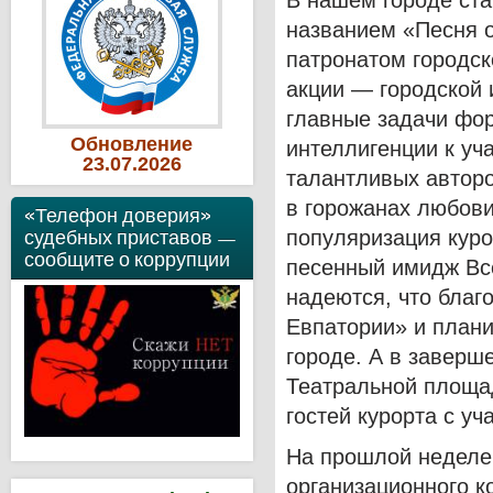
В нашем городе ста
названием «Песня о
патронатом городск
акции — городской
главные задачи фор
Обновление
интеллигенции к уч
23
.07
.2026
талантливых авторо
в горожанах любови 
«Телефон доверия»
судебных приставов —
популяризация куро
сообщите о коррупции
песенный имидж Вс
надеются, что благ
Евпатории» и плани
городе. А в заверш
Театральной площад
гостей курорта с у
На прошлой неделе
организационного к