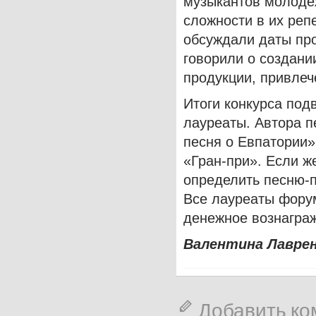
музыкантов молоде
сложности в их реп
обсуждали даты про
говорили о создани
продукции, привлеч
Итоги конкурса подв
лауреаты. Автора 
песня о Евпатории»
«Гран-при». Если ж
определить песню-п
Все лауреаты фору
денежное вознагра
Валентина Лавре
Добавить к