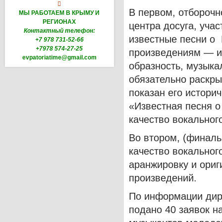

В первом, отборочн
МЫ РАБОТАЕМ В КРЫМУ И
РЕГИОНАХ
центра досуга, уча
Контактный телефон:
известные песни о 
+7 978 731-52-66
+7978 574-27-25
произведениям — и
evpatoriatime@gmail.com
образность, музыка
обязательно раскры
показан его истори
«Известная песня о
качество вокальног
Во втором, (финаль
качество вокальног
аранжировку и ори
произведений.
По информации дире
подано 40 заявок на