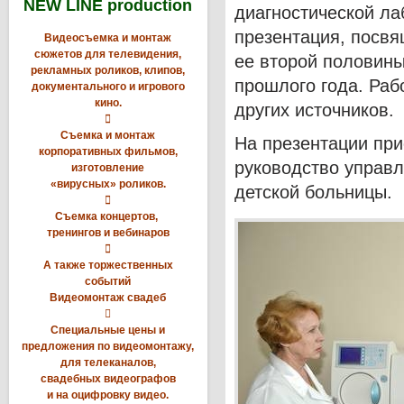
NEW LINE production
диагностической л
презентация, посвя
Видеосъемка и монтаж
сюжетов для телевидения,
ее второй половины
рекламных роликов, клипов,
прошлого года. Раб
документального и игрового
кино.
других источников.

Съемка и монтаж
На презентации при
корпоративных фильмов,
руководство управ
изготовление
«вирусных» роликов.
детской больницы.

Съемка концертов,
тренингов и вебинаров

А также торжественных
событий
Видеомонтаж свадеб

Специальные цены и
предложения по видеомонтажу,
для телеканалов,
свадебных видеографов
и на оцифровку видео.