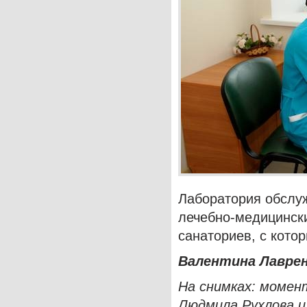
Лаборатория обслуж
лечебно-медицински
санаториев, с кото
Валентина Лавре
На снимках: момен
Людмила Рухлова и