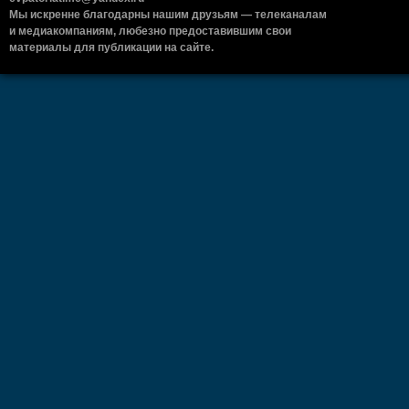
Мы искренне благодарны нашим друзьям — телеканалам
и медиакомпаниям, любезно предоставившим свои
материалы для публикации на сайте.