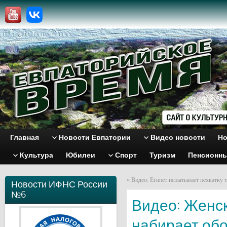
Главная
Новости Евпатории
Видео новости
Но
Культура
Юбилеи
Спорт
Туризм
Пенсионн
«
Видео: Египет испытывает нехватку 
Новости ИФНС России
№6
Видео: Женс
набирает об