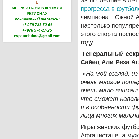
За последние 8 ле

прогресса в футбол
МЫ РАБОТАЕМ В КРЫМУ И
РЕГИОНАХ
чемпионат Южной А
Контактный телефон:
настолько популяре
+7 978 731-52-66
+7978 574-27-25
этого спорта поспо
evpatoriatime@gmail.com
году.
Генеральный сек
Сайед Али Реза Аг
«На мой взгляд, и
очень многое поте
очень мало вниман
что сможет наполн
и в особенности ф
лица многих мальчи
Игры женских футбо
Афганистане, а му