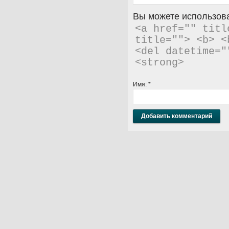
Вы можете использова
<a href="" titl
title=""> <b> <
<del datetime="
<strong> 
Имя:
*