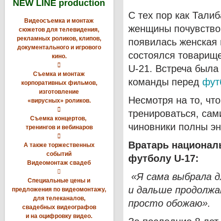
NEW LINE production
С тех пор как Тали
Видеосъемка и монтаж
женщины почувство
сюжетов для телевидения,
рекламных роликов, клипов,
появилась женская 
документального и игрового
состоялся товарищ
кино.

U-21. Встреча была
Съемка и монтаж
команды перед
фут
корпоративных фильмов,
изготовление
Несмотря на то, чт
«вирусных» роликов.

тренироваться, сам
Съемка концертов,
чиновники полны эн
тренингов и вебинаров

Вратарь национал
А также торжественных
событий
футболу
U
-17:
Видеомонтаж свадеб

«Я сама выбрала 
Специальные цены и
и дальше продолжа
предложения по видеомонтажу,
для телеканалов,
просто обожаю».
свадебных видеографов
и на оцифровку видео.