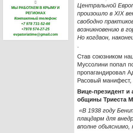

Центральной Европ
МЫ РАБОТАЕМ В КРЫМУ И
произошло в XIX век
РЕГИОНАХ
Контактный телефон:
свободно практико
+7 978 731-52-66
возникновению в г
+7978 574-27-25
evpatoriatime@gmail.com
Но
когда
он
,
наконе
.
Став союзником нац
Муссолини попал по
пропагандировал Ад
Расовый манифест, 
Вице-президент и 
общины Триеста М
«В 1938 году Бени
плацдарм для внед
вполне объяснимо,