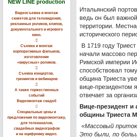
NEW LINE production
Итальянский портов
Видеосъемка и монтаж
ведь он был важной
сюжетов для телевидения,
рекламных роликов, клипов,
территории. Местн
документального и игрового
исторического пери
кино.

В 1719 году Триест
Съемка и монтаж
корпоративных фильмов,
начали массово пе
изготовление
Римской империи Ио
«вирусных» роликов.

способствовал тому,
Съемка концертов,
община Триеста уве
тренингов и вебинаров

вице-президентом 
А также торжественных
отвечает за органи
событий
Видеомонтаж свадеб
Вице-президент и 

Специальные цены и
общины Триеста М
предложения по видеомонтажу,
для телеканалов,
«Массовый приток е
свадебных видеографов
Это были, по боль
и на оцифровку видео.