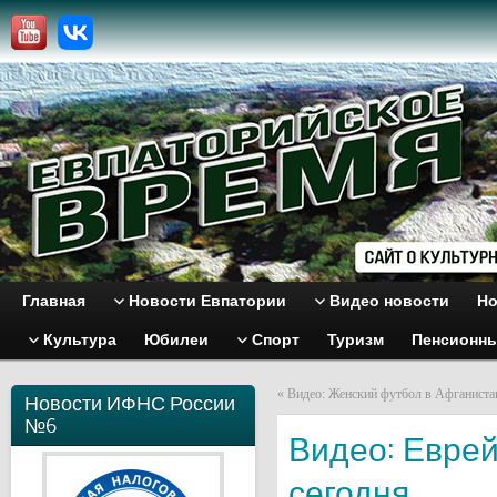
Главная
Новости Евпатории
Видео новости
Но
Культура
Юбилеи
Спорт
Туризм
Пенсионн
«
Видео: Женский футбол в Афганиста
Новости ИФНС России
№6
Видео: Еврей
сегодня