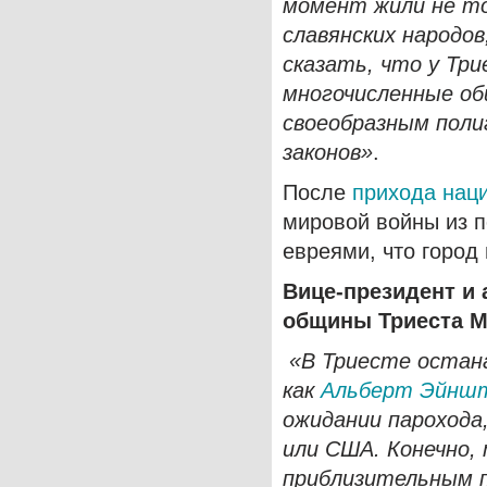
момент жили не то
славянских народо
сказать, что у Тр
многочисленные об
своеобразным поли
законов»
.
После
прихода наци
мировой войны из п
евреями, что город
Вице-президент и 
общины Триеста М
«В Триесте остан
как
Альберт Эйнш
ожидании парохода
или США. Конечно, 
приблизительным по