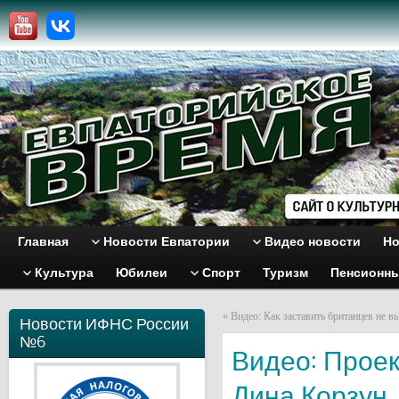
Главная
Новости Евпатории
Видео новости
Но
Культура
Юбилеи
Спорт
Туризм
Пенсионн
«
Видео: Как заставить британцев не в
Новости ИФНС России
№6
Видео: Проек
Дина Корзун