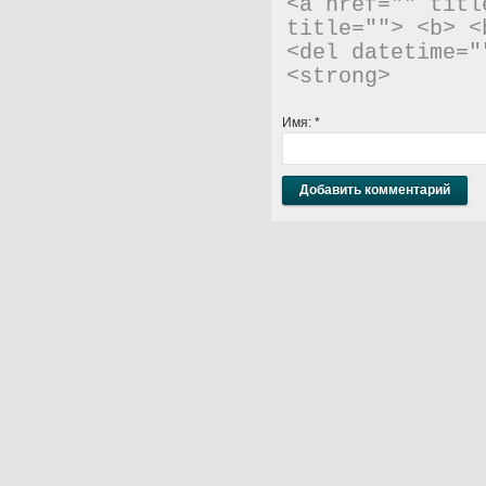
<a href="" titl
title=""> <b> <
<del datetime="
<strong> 
Имя:
*