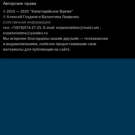
Авторские права
© 2010 — 2025 "Евпаторийское Время"
© Алексей Гладков и Валентина Лавренко
(собственная информация)
тел. +7(978)574-27-25. E-mail: evpatoriatime@mail.com ,
evpatoriatime@yandex.ru
Мы искренне благодарны нашим друзьям — телеканалам
и медиакомпаниям, любезно предоставившим свои
материалы для публикации на сайте.