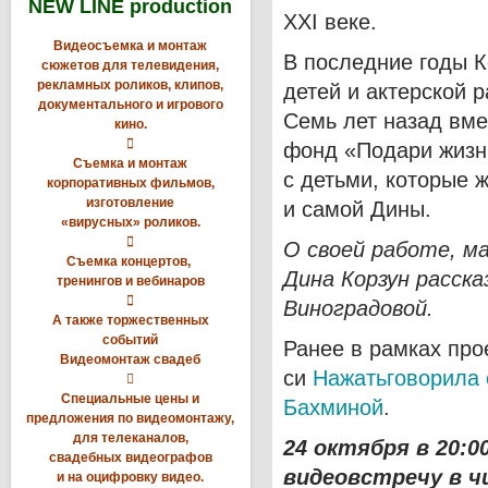
NEW LINE production
XXI веке.
Видеосъемка и монтаж
В последние годы К
сюжетов для телевидения,
рекламных роликов, клипов,
детей и актерской 
документального и игрового
Семь лет назад вме
кино.

фонд «Подари жизн
Съемка и монтаж
с детьми, которые 
корпоративных фильмов,
изготовление
и самой Дины.
«вирусных» роликов.

О своей работе, м
Съемка концертов,
Дина Корзун расска
тренингов и вебинаров

Виноградовой.
А также торжественных
событий
Ранее в рамках про
Видеомонтаж свадеб
си
Нажатьговорила

Специальные цены и
Бахминой
.
предложения по видеомонтажу,
для телеканалов,
24 октября в 20:0
свадебных видеографов
видеовстречу в ч
и на оцифровку видео.